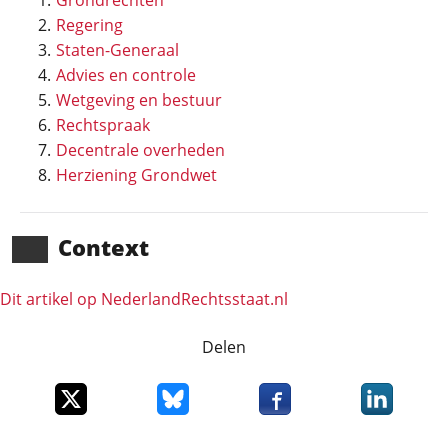
Grondrechten
Regering
Staten-Generaal
Advies en controle
Wetgeving en bestuur
Rechtspraak
Decentrale overheden
Herziening Grondwet
Context
Dit artikel op NederlandRechts­staat.nl
Delen
Deel dit item op X
Deel dit item op Bluesky
Deel dit item op Faceboo
Deel dit it