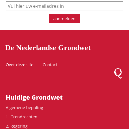
e-mail
aanmelden
De Nederlandse Grondwet
Over deze site
Contact
Logo Mon
Hoofdnavigatie
Huidige Grondwet
Algemene bepaling
1. Grondrechten
2. Regering