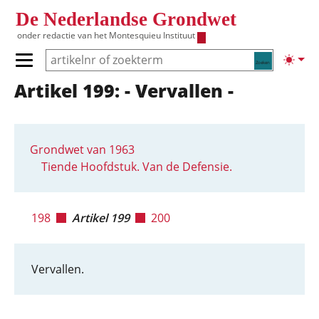
Overslaan en naar de inhoud gaan
De Nederlandse Grondwet
onder redactie van het
Montesquieu Instituut
Zoeken
Lichte
Primair menu tonen/verbergen
Artikel 199: - Vervallen -
Hoofdnavigatie
Grondwet van 1963
Tiende Hoofdstuk. Van de Defensie.
198
Artikel 199
200
Vervallen.