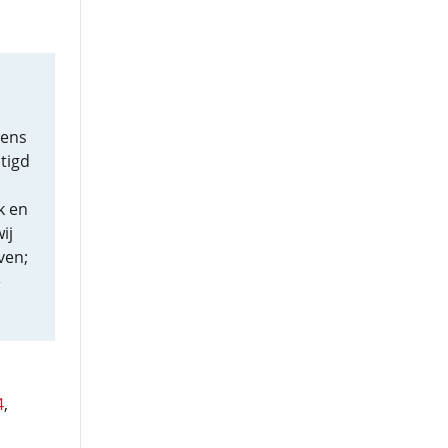
gens
tigd
k en
ij
ven;
e
4
,