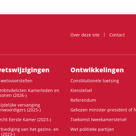
Over deze site
Contact
ts­wijzigingen
Ontwikke­lingen
wetsvoorstellen
Constitutionele toetsing
ambtsdelicten Kamerleden en
Kiesstelsel
onen (2026-)
Referendum
ijdelijke vervanging
enwoordigers (2025-)
Gekozen minister-president of 
cht Eerste Kamer (2023-)
Toekomst tweekamerstelsel
rbiediging van het gezins- en
Wet politieke partijen
 (2023-)