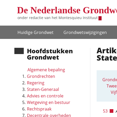
Overslaan en naar de inhoud gaan
De Nederlandse Grondw
onder redactie van het
Montesquieu Instituut
Hoofdnavigatie
Huidige Grondwet
Grondwets­wijzigingen
Artik
Hoofd­stukken
Stat
Grondwet
Algemene bepaling
Grondrechten
Grondw
Regering
Twee
Staten-Generaal
Vij
Advies en controle
Wetgeving en bestuur
Rechtspraak
53
Decentrale overheden