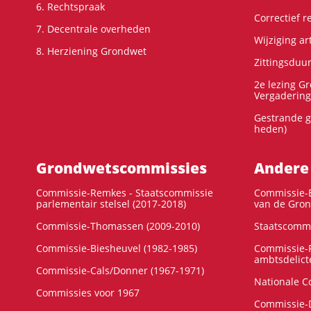
6. Rechtspraak
Correctief 
7. Decentrale overheden
Wijziging ar
8. Herziening Grondwet
Zittingsduu
2e lezing G
Vergadering
Gestrande g
heden)
Grondwets­commissies
Andere
Commissie-Remkes - Staatscommissie
Commissie-E
parlementair stelsel (2017-2018)
van de Gron
Commissie-Thomassen (2009-2010)
Staatscommi
Commissie-Biesheuvel (1982-1985)
Commissie-F
ambtsdelict
Commissie-Cals/Donner (1967-1971)
Nationale C
Commissies voor 1967
Commissie-D