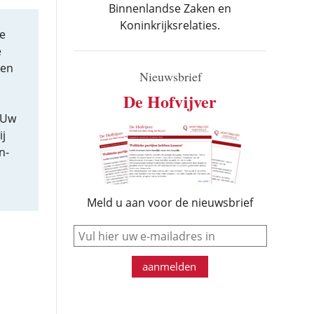
Binnenlandse Zaken en
Koninkrijksrelaties.
e
e
 en
Nieuwsbrief
De Hofvijver
 Uw
j
n-
Meld u aan voor de nieuwsbrief
e-mail
aanmelden