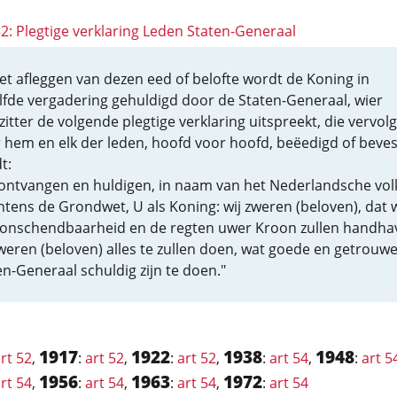
52: Plegtige verklaring Leden Staten-Generaal
et afleggen van dezen eed of belofte wordt de Koning in
lfde vergadering gehuldigd door de Staten-Generaal, wier
zitter de volgende plegtige verklaring uitspreekt, die vervol
 hem en elk der leden, hoofd voor hoofd, beëedigd of beves
t:
 ontvangen en huldigen, in naam van het Nederlandsche vol
htens de Grondwet, U als Koning: wij zweren (beloven), dat w
onschendbaarheid en de regten uwer Kroon zullen handha
zweren (beloven) alles te zullen doen, wat goede en getrouw
en-Generaal schuldig zijn te doen."
1917
1922
1938
1948
rt 52
,
:
art 52
,
:
art 52
,
:
art 54
,
:
art 5
1956
1963
1972
rt 54
,
:
art 54
,
:
art 54
,
:
art 54