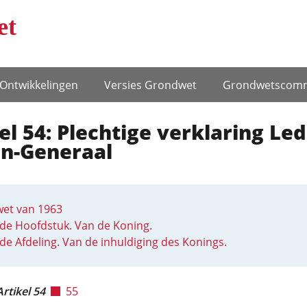
et
Ontwikke­lingen
Versies Grondwet
Grondwets­comm
el 54: Plechtige verklaring Le
en-Generaal
et van 1963
de Hoofdstuk. Van de Koning.
fde Afdeling. Van de inhuldiging des Konings.
Artikel 54
55