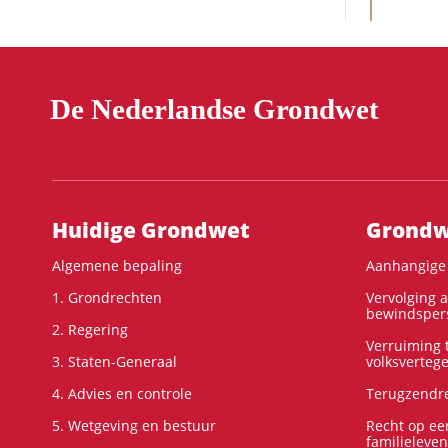
De Nederlandse Grondwet
Hoofdnavigatie
Huidige Grondwet
Grondwe
Algemene bepaling
Aanhangige 
1. Grondrechten
Vervolging 
bewindspers
2. Regering
Verruiming t
3. Staten-Generaal
volksverteg
4. Advies en controle
Terugzendre
5. Wetgeving en bestuur
Recht op ee
familieleven