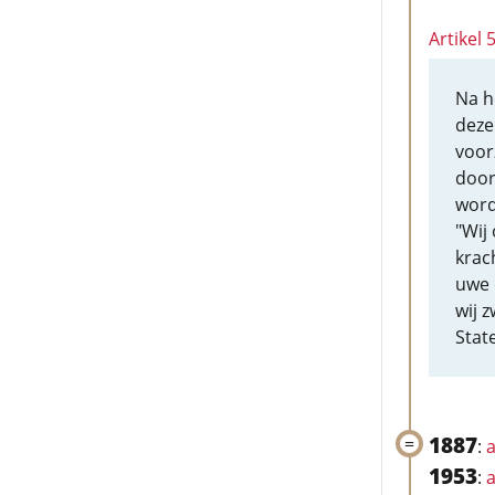
Artikel 
Na h
deze
voor
door
word
"Wij
krac
uwe 
wij 
Stat
1887
:
a
1953
:
a