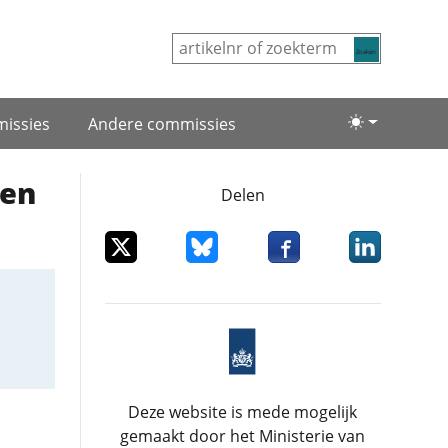
Zoeken
issies
Andere commissies
Lichte/donke
den
Delen
Deel dit item op X
Deel dit item op Bluesky
Deel dit item op Facebo
Deel dit item
Deze website is mede mogelijk
gemaakt door het Ministerie van