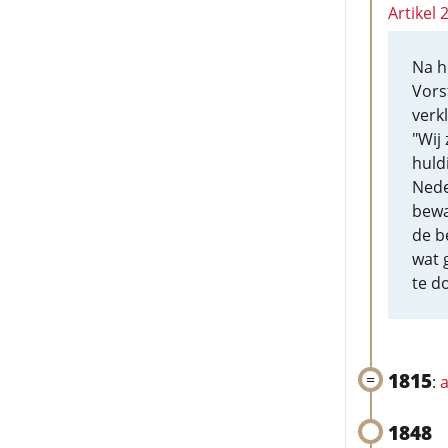
Artikel 
Na h
Vors
verkl
"Wij
huld
Nede
bewa
de b
wat 
te d
1815
:
a
1848