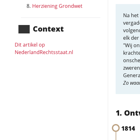
Herziening Grondwet
Na het 
vergade
Context
volgend
elk der
Dit artikel op
"Wij o
NederlandRechts­staat.nl
krachte
onsche
zweren 
Generaa
Zo waar
Ont
1814