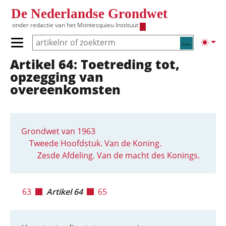
Overslaan en naar de inhoud gaan
De Nederlandse Grondwet
onder redactie van het
Montesquieu Instituut
Zoeken
Lichte
Primair menu tonen/verbergen
Artikel 64: Toetreding tot,
Hoofdnavigatie
opzegging van
overeenkomsten
Grondwet van 1963
Tweede Hoofdstuk. Van de Koning.
Zesde Afdeling. Van de macht des Konings.
63
Artikel 64
65