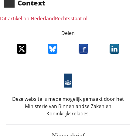
Context
Dit artikel op NederlandRechts­staat.nl
Delen
Deel dit item op X
Deel dit item op Bluesky
Deel dit item op Faceboo
Deel dit it
Deze website is mede mogelijk gemaakt door het
Ministerie van Binnenlandse Zaken en
Koninkrijksrelaties.
Nieuwsbrief