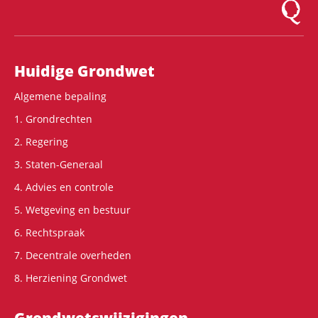
Logo Mon
Hoofdnavigatie
Huidige Grondwet
Algemene bepaling
1. Grondrechten
2. Regering
3. Staten-Generaal
4. Advies en controle
5. Wetgeving en bestuur
6. Rechtspraak
7. Decentrale overheden
8. Herziening Grondwet
Grondwets­wijzigingen