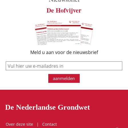
De Hofvijver
Meld u aan voor de nieuwsbrief
e-mail
aanmelden
De Nederlandse Grondwet
Over deze site
Contact