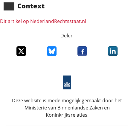
Context
Dit artikel op NederlandRechts­staat.nl
Delen
Deel dit item op X
Deel dit item op Bluesky
Deel dit item op Faceboo
Deel dit it
Deze website is mede mogelijk gemaakt door het
Ministerie van Binnenlandse Zaken en
Koninkrijksrelaties.