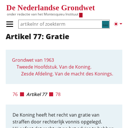
Overslaan en naar de inhoud gaan
De Nederlandse Grondwet
onder redactie van het
Montesquieu Instituut
Zoeken
Lichte
Primair menu tonen/verbergen
Artikel 77: Gratie
Hoofdnavigatie
Grondwet van 1963
Tweede Hoofdstuk. Van de Koning.
Zesde Afdeling. Van de macht des Konings.
76
Artikel 77
78
De Koning heeft het recht van gratie van
straffen door rechterlijk vonnis opgelegd.