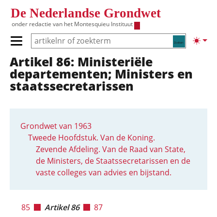
Overslaan en naar de inhoud gaan
De Nederlandse Grondwet
onder redactie van het
Montesquieu Instituut
Zoeken
Lichte
Primair menu tonen/verbergen
Artikel 86: Ministeriële
Hoofdnavigatie
departementen; Ministers en
staatssecretarissen
Grondwet van 1963
Tweede Hoofdstuk. Van de Koning.
Zevende Afdeling. Van de Raad van State,
de Ministers, de Staatssecretarissen en de
vaste colleges van advies en bijstand.
85
Artikel 86
87