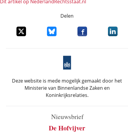
Dit artikel op NederlandRechts­staat.nl
Delen
Deel dit item op X
Deel dit item op Bluesky
Deel dit item op Faceboo
Deel dit it
Deze website is mede mogelijk gemaakt door het
Ministerie van Binnenlandse Zaken en
Koninkrijksrelaties.
Nieuwsbrief
De Hofvijver