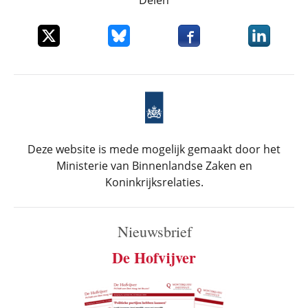
Delen
Deel dit item op X
Deel dit item op Bluesky
Deel dit item op Faceboo
Deel dit it
Deze website is mede mogelijk gemaakt door het
Ministerie van Binnenlandse Zaken en
Koninkrijksrelaties.
Nieuwsbrief
De Hofvijver