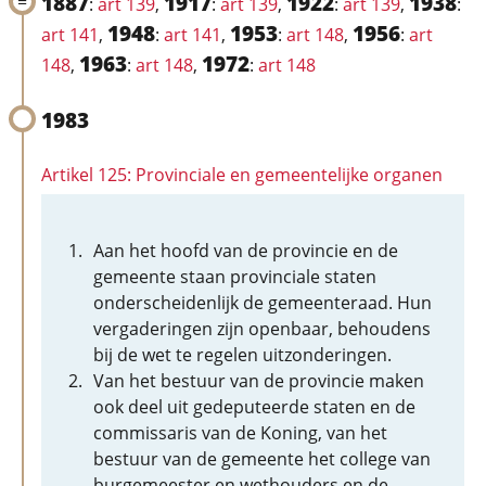
1887
1917
1922
1938
:
art 139
,
:
art 139
,
:
art 139
,
:
1948
1953
1956
art 141
,
:
art 141
,
:
art 148
,
:
art
1963
1972
148
,
:
art 148
,
:
art 148
1983
Artikel 125: Provinciale en gemeentelijke organen
Aan het hoofd van de provincie en de
gemeente staan provinciale staten
onderscheidenlijk de gemeenteraad. Hun
vergaderingen zijn openbaar, behoudens
bij de wet te regelen uitzonderingen.
Van het bestuur van de provincie maken
ook deel uit gedeputeerde staten en de
commissaris van de Koning, van het
bestuur van de gemeente het college van
burgemeester en wethouders en de