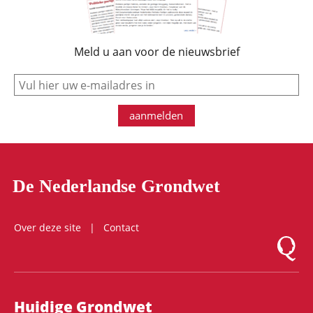
Meld u aan voor de nieuwsbrief
e-mail
aanmelden
De Nederlandse Grondwet
Over deze site
Contact
Logo Mon
Hoofdnavigatie
Huidige Grondwet