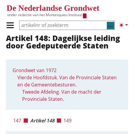
Overslaan en naar de inhoud gaan
De Nederlandse Grondwet
onder redactie van het
Montesquieu Instituut
Zoeken
Lichte
Primair menu tonen/verbergen
Artikel 148: Dagelijkse leiding
Hoofdnavigatie
door Gedeputeerde Staten
Grondwet van 1972
Vierde Hoofdstuk. Van de Provinciale Staten
en de Gemeentebesturen.
Tweede Afdeling. Van de macht der
Provinciale Staten.
147
Artikel 148
149