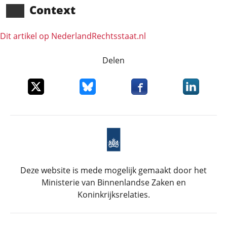
Context
Dit artikel op NederlandRechts­staat.nl
Delen
Deel dit item op X
Deel dit item op Bluesky
Deel dit item op Faceboo
Deel dit it
Deze website is mede mogelijk gemaakt door het
Ministerie van Binnenlandse Zaken en
Koninkrijksrelaties.