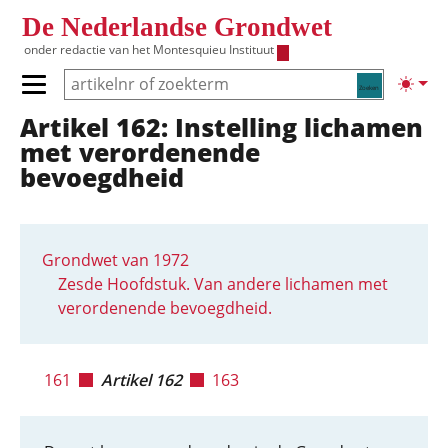
Overslaan en naar de inhoud gaan
De Nederlandse Grondwet
onder redactie van het
Montesquieu Instituut
Zoeken
Lichte
Primair menu tonen/verbergen
Artikel 162: Instelling lichamen
Hoofdnavigatie
met verordenende
bevoegdheid
Grondwet van 1972
Zesde Hoofdstuk. Van andere lichamen met
verordenende bevoegdheid.
161
Artikel 162
163