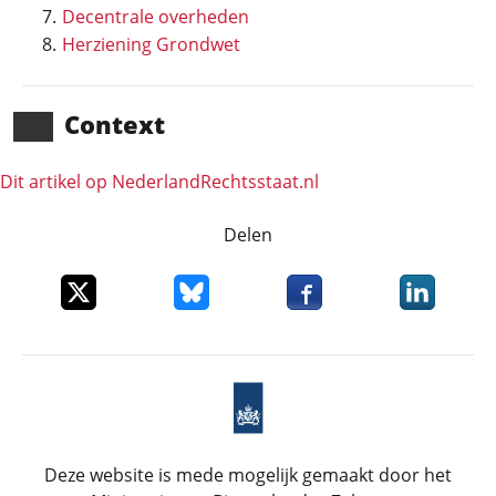
Decentrale overheden
Herziening Grondwet
Context
Dit artikel op NederlandRechts­staat.nl
Delen
Deel dit item op X
Deel dit item op Bluesky
Deel dit item op Faceboo
Deel dit it
Deze website is mede mogelijk gemaakt door het