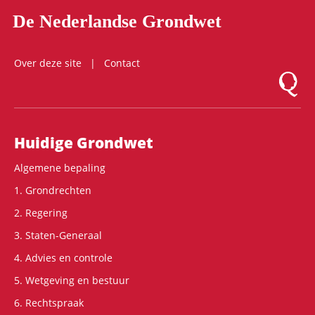
De Nederlandse Grondwet
Over deze site
Contact
Logo Mon
Hoofdnavigatie
Huidige Grondwet
Algemene bepaling
1. Grondrechten
2. Regering
3. Staten-Generaal
4. Advies en controle
5. Wetgeving en bestuur
6. Rechtspraak