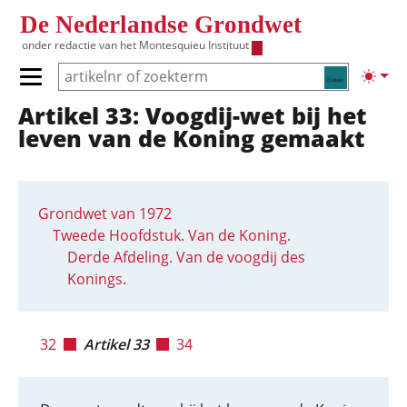
Overslaan en naar de inhoud gaan
De Nederlandse Grondwet
onder redactie van het
Montesquieu Instituut
Zoeken
Lichte
Primair menu tonen/verbergen
Artikel 33: Voogdij-wet bij het
Hoofdnavigatie
leven van de Koning gemaakt
Grondwet van 1972
Tweede Hoofdstuk. Van de Koning.
Derde Afdeling. Van de voogdij des
Konings.
32
Artikel 33
34