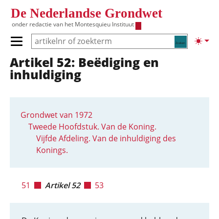
Overslaan en naar de inhoud gaan
De Nederlandse Grondwet
onder redactie van het
Montesquieu Instituut
Zoeken
Lichte
Primair menu tonen/verbergen
Artikel 52: Beëdiging en
Hoofdnavigatie
inhuldiging
Grondwet van 1972
Tweede Hoofdstuk. Van de Koning.
Vijfde Afdeling. Van de inhuldiging des
Konings.
51
Artikel 52
53