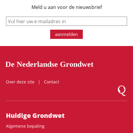
Meld u aan voor de nieuwsbrief
e-mail
aanmelden
De Nederlandse Grondwet
Over deze site
Contact
Logo Mon
Hoofdnavigatie
Huidige Grondwet
Algemene bepaling