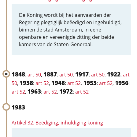
De Koning wordt bij het aanvaarden der
Regering plegtiglijk beëedigd en ingehuldigd,
binnen de stad Amsterdam, in eene
openbare en vereenigde zitting der beide
kamers van de Staten-Generaal.
1848
1887
1917
1922
:
art 50
,
:
art 50
,
:
art 50
,
:
art
1938
1948
1953
1956
50
,
:
art 52
,
:
art 52
,
:
art 52
,
:
1963
1972
art 52
,
:
art 52
,
:
art 52
1983
Artikel 32: Beëdiging; inhuldiging koning