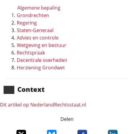
Algemene bepaling
Grondrechten
Regering
Staten-Generaal
Advies en controle
Wetgeving en bestuur
Rechtspraak
Decentrale overheden
Herziening Grondwet
Context
Dit artikel op NederlandRechts­staat.nl
Delen
Deel dit item op X
Deel dit item op Bluesky
Deel dit item op Faceboo
Deel dit it