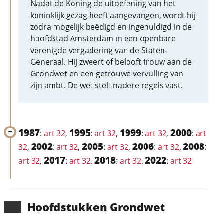
Nadat de Koning de uitoefening van het
koninklijk gezag heeft aangevangen, wordt hij
zodra mogelijk beëdigd en ingehuldigd in de
hoofdstad Amsterdam in een openbare
verenigde vergadering van de Staten-
Generaal. Hij zweert of belooft trouw aan de
Grondwet en een getrouwe vervulling van
zijn ambt. De wet stelt nadere regels vast.
1987
1995
1999
2000
:
art 32
,
:
art 32
,
:
art 32
,
:
art
2002
2005
2006
2008
32
,
:
art 32
,
:
art 32
,
:
art 32
,
:
2017
2018
2022
art 32
,
:
art 32
,
:
art 32
,
:
art 32
Hoofd­stukken Grondwet