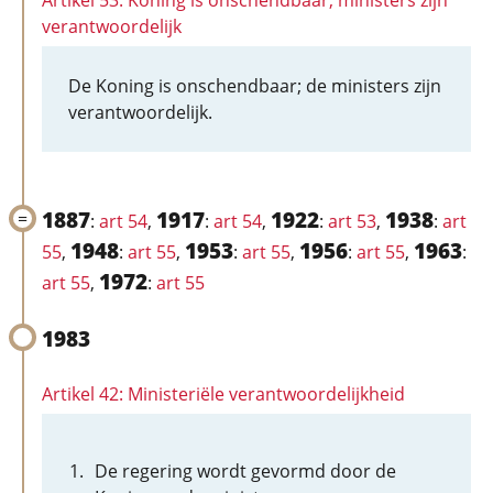
Artikel 53: Koning is onschendbaar, ministers zijn
verantwoordelijk
De Koning is onschendbaar; de ministers zijn
verantwoordelijk.
1887
1917
1922
1938
:
art 54
,
:
art 54
,
:
art 53
,
:
art
1948
1953
1956
1963
55
,
:
art 55
,
:
art 55
,
:
art 55
,
:
1972
art 55
,
:
art 55
1983
Artikel 42: Ministeriële verantwoordelijkheid
De regering wordt gevormd door de