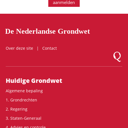
aanmelden
De Nederlandse Grondwet
Over deze site
Contact
Logo Mon
Hoofdnavigatie
Huidige Grondwet
Algemene bepaling
1. Grondrechten
2. Regering
3. Staten-Generaal
4. Advies en controle