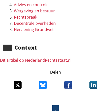
Advies en controle
Wetgeving en bestuur
Rechtspraak
Decentrale overheden
Herziening Grondwet
Context
Dit artikel op NederlandRechts­staat.nl
Delen
Deel dit item op X
Deel dit item op Bluesky
Deel dit item op Faceboo
Deel dit it