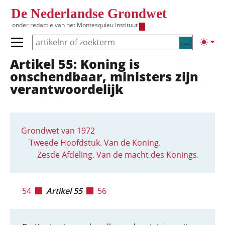
Overslaan en naar de inhoud gaan
De Nederlandse Grondwet
onder redactie van het
Montesquieu Instituut
Zoeken
Lichte
Primair menu tonen/verbergen
Artikel 55: Koning is
Hoofdnavigatie
onschendbaar, ministers zijn
verantwoordelijk
Grondwet van 1972
Tweede Hoofdstuk. Van de Koning.
Zesde Afdeling. Van de macht des Konings.
54
Artikel 55
56