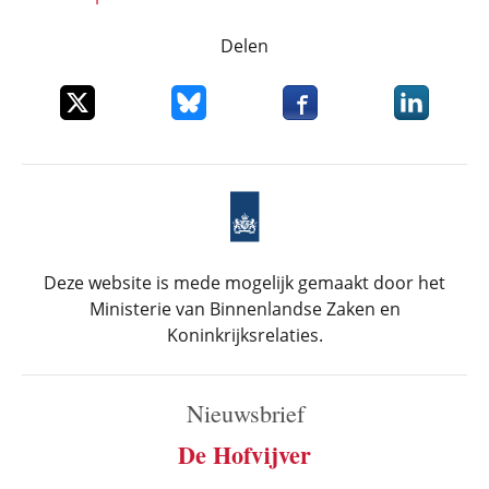
Delen
Deel dit item op X
Deel dit item op Bluesky
Deel dit item op Faceboo
Deel dit it
Deze website is mede mogelijk gemaakt door het
Ministerie van Binnenlandse Zaken en
Koninkrijksrelaties.
Nieuwsbrief
De Hofvijver