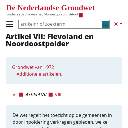
Overslaan en naar de inhoud gaan
De Nederlandse Grondwet
onder redactie van het
Montesquieu Instituut
Zoeken
Lichte
Primair menu tonen/verbergen
Artikel VII: Flevoland en
Hoofdnavigatie
Noordoostpolder
Grondwet van 1972
Additionele artikelen.
VI
Artikel VII
VIII
De wet regelt het toezicht op de gemeenten in
door inpoldering verkregen gebieden, welke