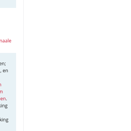
naale
en;
, en
n
am
len
.
king
king