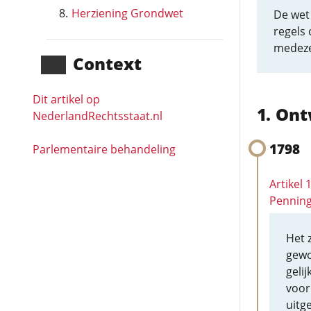
Herziening Grondwet
De wet 
regels
medeze
Context
Dit artikel op
Ont
NederlandRechts­staat.nl
1798
Parlementaire behandeling
Artikel
Pennin
Het z
gewo
geli
voor
uitg