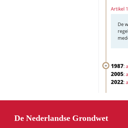
Artikel
De w
rege
mede
1987
:
a
2005
:
a
2022
:
a
De Nederlandse Grondwet