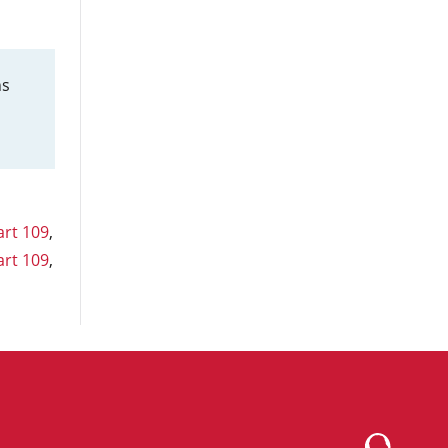
ns
art 109
,
art 109
,
Logo Montesqu