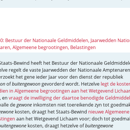
 40: Bestuur der Nationaale Geldmiddelen, Jaarwedden Natio
ren, Algemeene begrootingen, Belastingen
Staats-Bewind heeft het Bestuur der Nationaale Geldmiddel
elve regelt de vaste Jaarwedden der Nationaale Amptenaren
rzoekt het gene ieder Jaar voor den dienst der republiek
on
of
buitengewoon
gevorderd wordt. Hetzelve
legt de koste
dien in Algemeene begrootingen aan het Wetgevend Licha
, en
vraagt de inwilliging der daartoe benodigde Geldmidde
valle de
gewone
inkomsten niet toereikende zyn tot goedma
gewone
kosten, draagt het Staats-Bewind
nieuwe Algemeene
stingen
aan het Wetgevend Lichaam voor; doch tot goedma
buitengewone
kosten, draagt hetzelve of
buitengewone