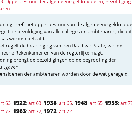
 63: Opperbestuur der algemeene geldmiddelen; Bezoldiging
aren
oning heeft het opperbestuur van de algemeene geldmidde
egelt de bezoldiging van alle colleges en ambtenaren, die uit
s kas worden betaald.
et regelt de bezoldiging van den Raad van State, van de
meene Rekenkamer en van de regterlijke magt.
oning brengt de bezoldigingen op de begrooting der
suitgaven.
ensioenen der ambtenaren worden door de wet geregeld.
1922
1938
1948
1953
rt 63
,
:
art 63
,
:
art 65
,
:
art 65
,
:
art 7
1963
1972
rt 72
,
:
art 72
,
:
art 72