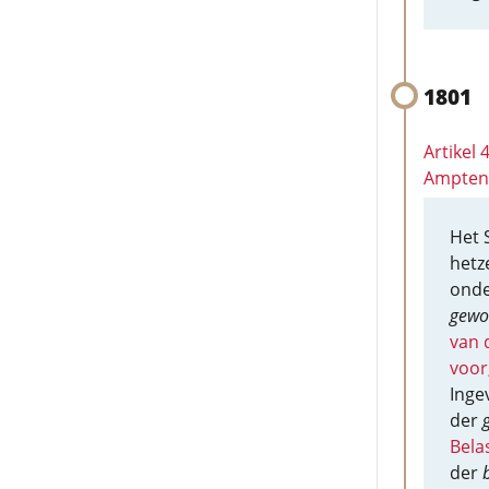
1801
Artikel
Amptena
Het 
hetz
onde
gewo
van 
voor
Inge
der
Bela
der