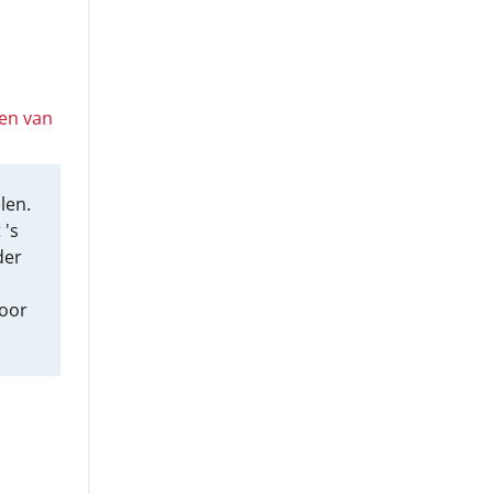
en van
len.
 's
der
door