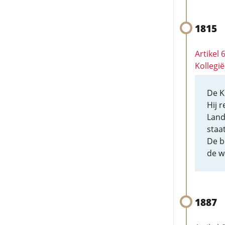
1815
Artikel
Kollegi
De K
Hij r
Land
staa
De b
de w
1887