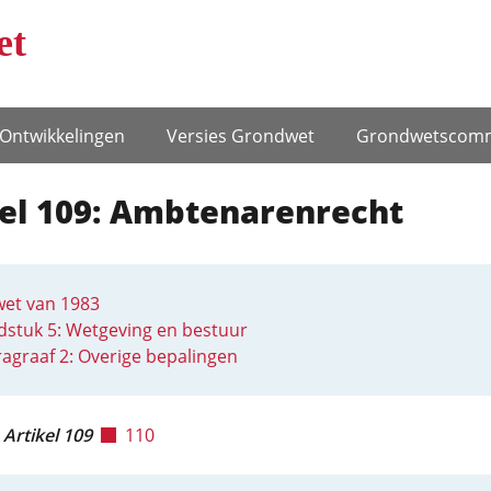
et
Ontwikke­lingen
Versies Grondwet
Grondwets­comm
kel 109: Ambtenarenrecht
et van 1983
stuk 5: Wetgeving en bestuur
agraaf 2: Overige bepalingen
Artikel 109
110