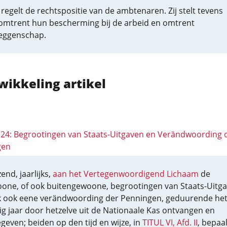
regelt de rechtspositie van de ambtenaren. Zij stelt tevens
 omtrent hun bescherming bij de arbeid en omtrent
ggenschap.
wikkeling artikel
 124: Begrootingen van Staats-Uitgaven en Verändwoording 
gen
end, jaarlijks,
aan het Vertegenwoordigend Lichaam
de
one, of ook buitengewoone, begrootingen van Staats-Uitga
jk ook eene verändwoording der Penningen, geduurende he
ig jaar door hetzelve uit de Nationaale Kas ontvangen en
egeven; beiden op den tijd en wijze, in
TITUL VI, Afd. II
, bepaal