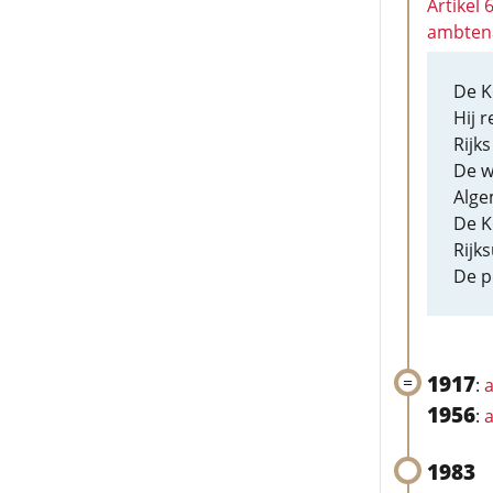
Artikel
ambten
De K
Hij r
Rijk
De w
Alge
De K
Rijk
De p
1917
:
a
1956
:
a
1983