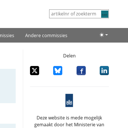
Zoeken
issies
Andere commissies
Lichte/donke
Delen
Deel dit item op X
Deel dit item op Bluesky
Deel dit item op Facebo
Deel dit item
Deze website is mede mogelijk
gemaakt door het Ministerie van