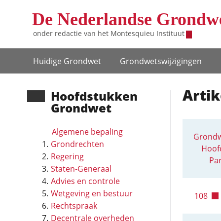
Overslaan en naar de inhoud gaan
De Nederlandse Grondw
onder redactie van het
Montesquieu Instituut
Hoofdnavigatie
Huidige Grondwet
Grondwets­wijzigingen
Arti
Hoofd­stukken
Grondwet
Algemene bepaling
Grondw
Grondrechten
Hoofd
Regering
Par
Staten-Generaal
Advies en controle
Wetgeving en bestuur
108
Rechtspraak
Decentrale overheden