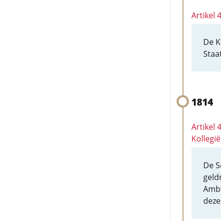
Artikel
De K
Staa
1814
Artikel
Kollegi
De S
geld
Ambt
deze