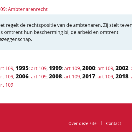
 109: Ambtenarenrecht
et regelt de rechtspositie van de ambtenaren. Zij stelt teve
ls omtrent hun bescherming bij de arbeid en omtrent
zeggenschap.
1995
1999
2000
2002
rt 109
,
:
art 109
,
:
art 109
,
:
art 109
,
:
2006
2008
2017
2018
rt 109
,
:
art 109
,
:
art 109
,
:
art 109
,
:
rt 109
Over deze site
Contact