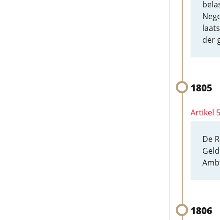
belas
Nego
laat
der 
1805
Artikel
De R
Geld
Ambt
1806