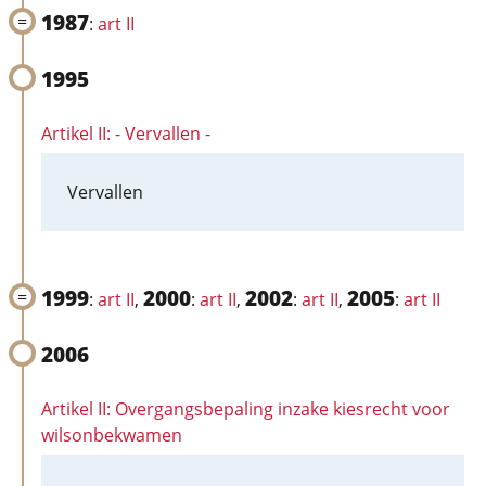
1987
:
art II
1995
Artikel II: - Vervallen -
Vervallen
1999
2000
2002
2005
:
art II
,
:
art II
,
:
art II
,
:
art II
2006
Artikel II: Overgangsbepaling inzake kiesrecht voor
wilsonbekwamen