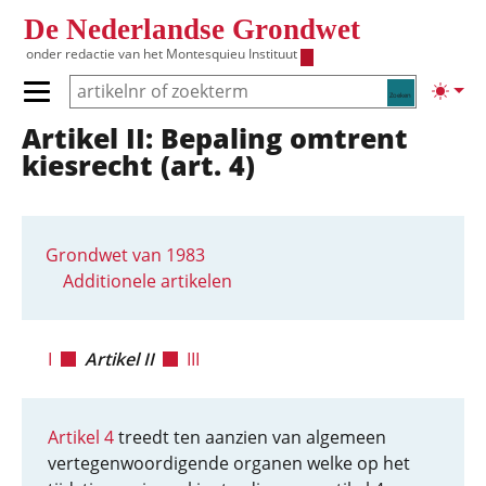
Overslaan en naar de inhoud gaan
De Nederlandse Grondwet
onder redactie van het
Montesquieu Instituut
Zoeken
Lichte
Primair menu tonen/verbergen
Artikel II: Bepaling omtrent
Hoofdnavigatie
kiesrecht (art. 4)
Grondwet van 1983
Additionele artikelen
I
Artikel II
III
Artikel 4
treedt ten aanzien van algemeen
vertegenwoordigende organen welke op het