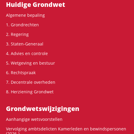
Hoofdnavigatie
Huidige Grondwet
Algemene bepaling
1. Grondrechten
2. Regering
3. Staten-Generaal
4. Advies en controle
5. Wetgeving en bestuur
6. Rechtspraak
7. Decentrale overheden
8. Herziening Grondwet
Grondwets­wijzigingen
Aanhangige wetsvoorstellen
Vervolging ambtsdelicten Kamerleden en bewindspersonen
(2026-)