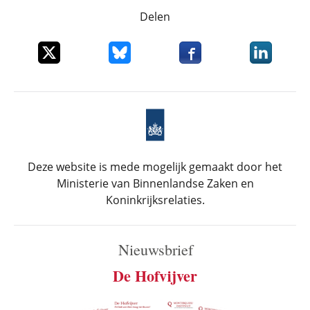
Delen
Deel dit item op X
Deel dit item op Bluesky
Deel dit item op Faceboo
Deel dit it
Deze website is mede mogelijk gemaakt door het
Ministerie van Binnenlandse Zaken en
Koninkrijksrelaties.
Nieuwsbrief
De Hofvijver