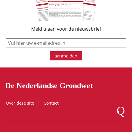
Meld u aan voor de nieuwsbrief
e-mail
aanmelden
De Nederlandse Grondwet
Over deze site
Contact
Logo Mon