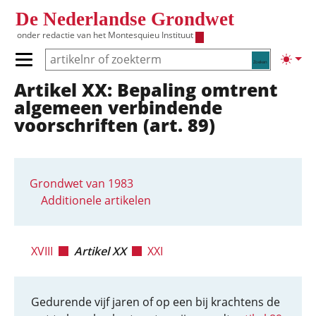
Overslaan en naar de inhoud gaan
De Nederlandse Grondwet
onder redactie van het
Montesquieu Instituut
Zoeken
Lichte
Primair menu tonen/verbergen
Artikel XX: Bepaling omtrent
Hoofdnavigatie
algemeen verbindende
voorschriften (art. 89)
Grondwet van 1983
Additionele artikelen
XVIII
Artikel XX
XXI
Gedurende vijf jaren of op een bij krachtens de