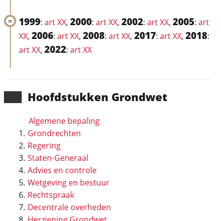
1999
2000
2002
2005
:
art XX
,
:
art XX
,
:
art XX
,
:
art
2006
2008
2017
2018
XX
,
:
art XX
,
:
art XX
,
:
art XX
,
:
2022
art XX
,
:
art XX
Hoofd­stukken Grondwet
Algemene bepaling
Grondrechten
Regering
Staten-Generaal
Advies en controle
Wetgeving en bestuur
Rechtspraak
Decentrale overheden
Herziening Grondwet