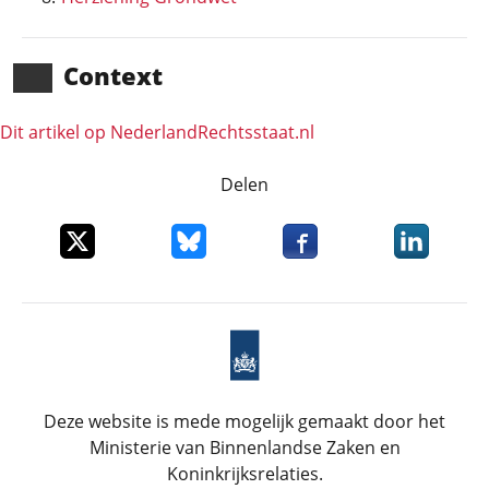
Context
Dit artikel op NederlandRechts­staat.nl
Delen
Deel dit item op X
Deel dit item op Bluesky
Deel dit item op Faceboo
Deel dit it
Deze website is mede mogelijk gemaakt door het
Ministerie van Binnenlandse Zaken en
Koninkrijksrelaties.