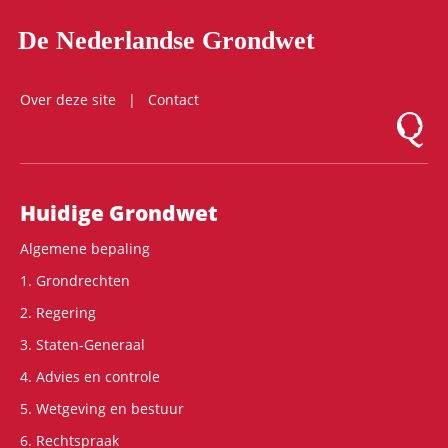
De Nederlandse Grondwet
Over deze site
Contact
Logo Mon
Hoofdnavigatie
Huidige Grondwet
Algemene bepaling
1. Grondrechten
2. Regering
3. Staten-Generaal
4. Advies en controle
5. Wetgeving en bestuur
6. Rechtspraak