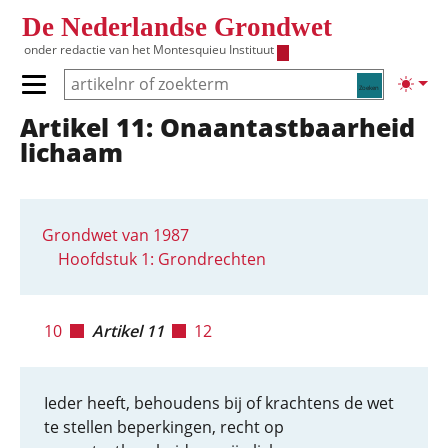
Overslaan en naar de inhoud gaan
De Nederlandse Grondwet
onder redactie van het
Montesquieu Instituut
Zoeken
Lichte
Primair menu tonen/verbergen
Artikel 11: Onaantastbaarheid
Hoofdnavigatie
lichaam
Grondwet van 1987
Hoofdstuk 1: Grondrechten
10
Artikel 11
12
Ieder heeft, behoudens bij of krachtens de wet
te stellen beperkingen, recht op