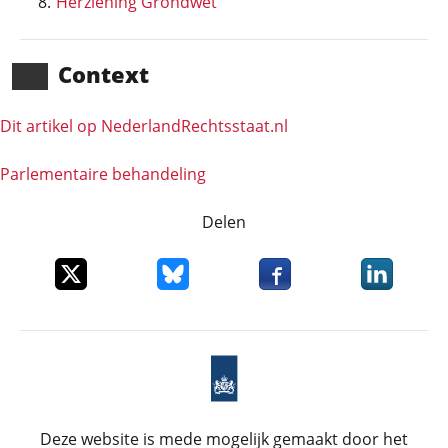
Herziening Grondwet
Context
Dit artikel op NederlandRechts­staat.nl
Parlementaire behandeling
Delen
Deel dit item op X
Deel dit item op Bluesky
Deel dit item op Faceboo
Deel dit it
Deze website is mede mogelijk gemaakt door het