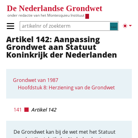
Overslaan en naar de inhoud gaan
De Nederlandse Grondwet
onder redactie van het
Montesquieu Instituut
Zoeken
Lichte
Primair menu tonen/verbergen
Artikel 142: Aanpassing
Hoofdnavigatie
Grondwet aan Statuut
Koninkrijk der Nederlanden
Grondwet van 1987
Hoofdstuk 8: Herziening van de Grondwet
141
Artikel 142
De Grondwet kan bij de wet met het Statuut