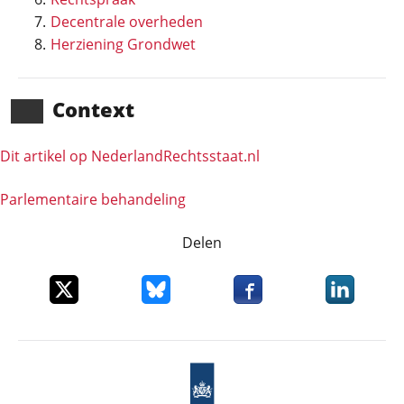
Decentrale overheden
Herziening Grondwet
Context
Dit artikel op NederlandRechts­staat.nl
Parlementaire behandeling
Delen
Deel dit item op X
Deel dit item op Bluesky
Deel dit item op Faceboo
Deel dit it