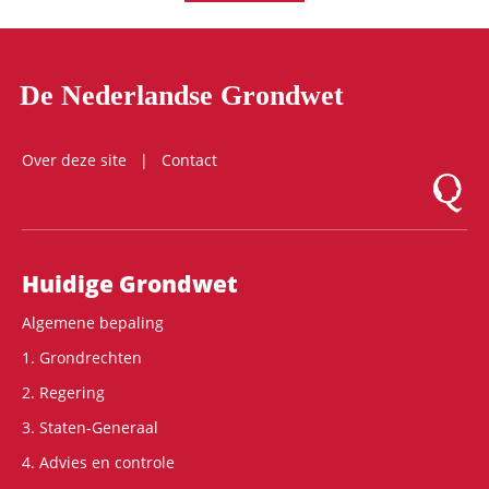
De Nederlandse Grondwet
Over deze site
Contact
Logo Mon
Hoofdnavigatie
Huidige Grondwet
Algemene bepaling
1. Grondrechten
2. Regering
3. Staten-Generaal
4. Advies en controle