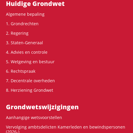
Hoofdnavigatie
Huidige Grondwet
Algemene bepaling
1. Grondrechten
2. Regering
3. Staten-Generaal
4. Advies en controle
5. Wetgeving en bestuur
6. Rechtspraak
7. Decentrale overheden
8. Herziening Grondwet
Grondwets­wijzigingen
Aanhangige wetsvoorstellen
Vervolging ambtsdelicten Kamerleden en bewindspersonen
(2026-)