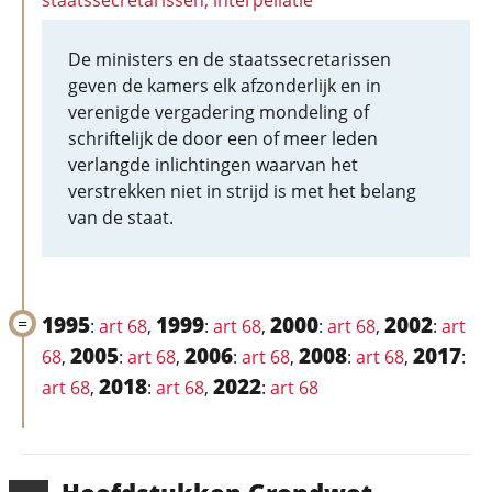
staatssecretarissen; interpellatie
De ministers en de staatssecretarissen
geven de kamers elk afzonderlijk en in
verenigde vergadering mondeling of
schriftelijk de door een of meer leden
verlangde inlichtingen waarvan het
verstrekken niet in strijd is met het belang
van de staat.
1995
1999
2000
2002
:
art 68
,
:
art 68
,
:
art 68
,
:
art
2005
2006
2008
2017
68
,
:
art 68
,
:
art 68
,
:
art 68
,
:
2018
2022
art 68
,
:
art 68
,
:
art 68