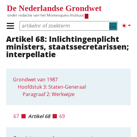
Overslaan en naar de inhoud gaan
De Nederlandse Grondwet
onder redactie van het
Montesquieu Instituut
Zoeken
Lichte
Primair menu tonen/verbergen
Artikel 68: Inlichtingenplicht
Hoofdnavigatie
ministers, staatssecretarissen;
interpellatie
Grondwet van 1987
Hoofdstuk 3: Staten-Generaal
Paragraaf 2: Werkwijze
67
Artikel 68
69