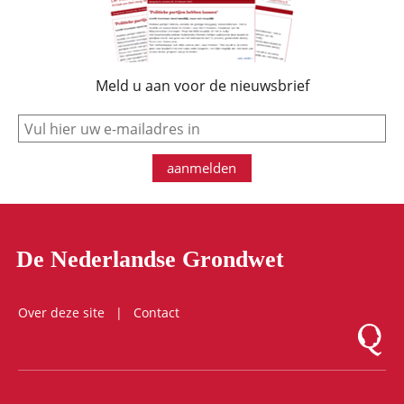
Meld u aan voor de nieuwsbrief
e-mail
aanmelden
De Nederlandse Grondwet
Over deze site
Contact
Logo Mon