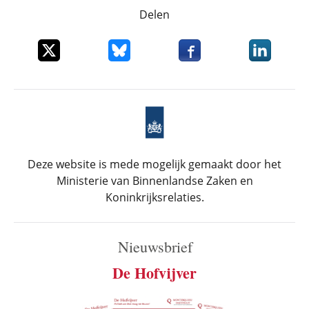
Delen
Deel dit item op X
Deel dit item op Bluesky
Deel dit item op Faceboo
Deel dit it
Deze website is mede mogelijk gemaakt door het
Ministerie van Binnenlandse Zaken en
Koninkrijksrelaties.
Nieuwsbrief
De Hofvijver