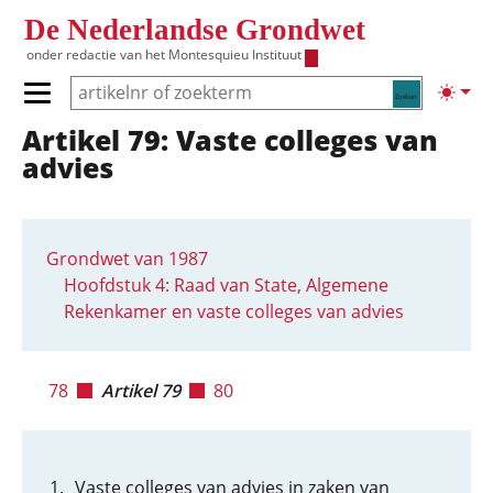
Overslaan en naar de inhoud gaan
De Nederlandse Grondwet
onder redactie van het
Montesquieu Instituut
Zoeken
Lichte
Primair menu tonen/verbergen
Artikel 79: Vaste colleges van
Hoofdnavigatie
advies
Grondwet van 1987
Hoofdstuk 4: Raad van State, Algemene
Rekenkamer en vaste colleges van advies
78
Artikel 79
80
Vaste colleges van advies in zaken van