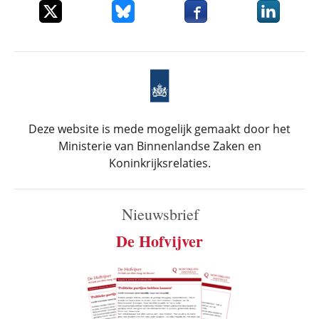
Deel dit item op X
Deel dit item op Bluesky
Deel dit item op Faceboo
Deel dit it
Deze website is mede mogelijk gemaakt door het
Ministerie van Binnenlandse Zaken en
Koninkrijksrelaties.
Nieuwsbrief
De Hofvijver