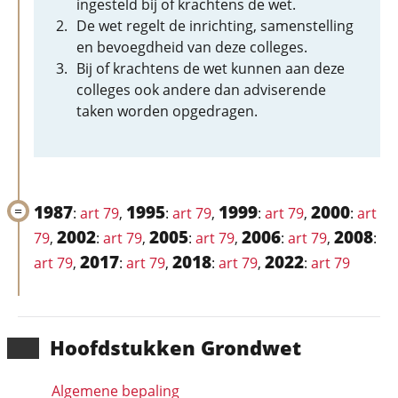
ingesteld bij of krachtens de wet.
De wet regelt de inrichting, samenstelling
en bevoegdheid van deze colleges.
Bij of krachtens de wet kunnen aan deze
colleges ook andere dan adviserende
taken worden opgedragen.
1987
1995
1999
2000
:
art 79
,
:
art 79
,
:
art 79
,
:
art
2002
2005
2006
2008
79
,
:
art 79
,
:
art 79
,
:
art 79
,
:
2017
2018
2022
art 79
,
:
art 79
,
:
art 79
,
:
art 79
Hoofd­stukken Grondwet
Algemene bepaling