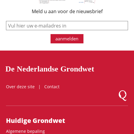
Meld u aan voor de nieuwsbrief
e-mail
aanmelden
De Nederlandse Grondwet
Over deze site
Contact
Logo Mon
Hoofdnavigatie
Huidige Grondwet
Algemene bepaling