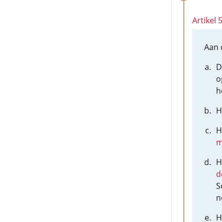
Artikel
Aan 
D
o
h
H
H
m
H
d
S
n
H