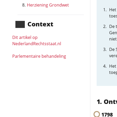
Herziening Grondwet
Het
toe
Context
De 
Gen
Dit artikel op
niet
NederlandRechts­staat.nl
De 
ver
Parlementaire behandeling
Het
toep
Ont
1798