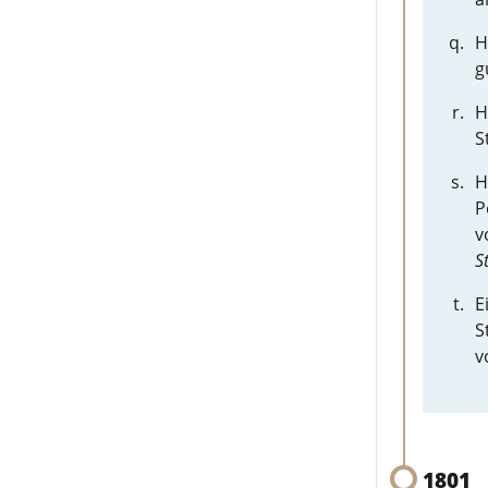
H
g
H
S
H
P
v
S
E
S
v
1801