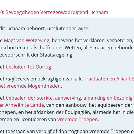
 50: Bevoegdheden Vertegenwoordigend Lichaam
dit Lichaam behoort, uitsluitender wijze:
e
Magt van Wetgeving
, benevens het verklaren, verbeteren,
pschorten en afschaffen der Wetten, alles naar en behoud
et voorschrift der Staatsregeling.
et
besluiten tot Oorlog
.
et
ratificeeren
en bekragtigen van alle
Tractaaten en Allianti
et vreemde Mogendheden
.
et
bepaalen der sterkte, aanwerving, afdanking en bezoldig
er Armeën te Lande
, van den aanbouw, het equipeeren der
chepen, en het afdanken der Equipagiën, alsmede het in die
emen en licentiëeren van
vreemde Troepen
.
et toestaan van verblijf of doortogt aan vreemde Troepen
o