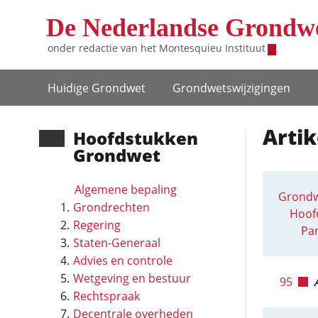
Overslaan en naar de inhoud gaan
De Nederlandse Grondw
onder redactie van het
Montesquieu Instituut
Hoofdnavigatie
Huidige Grondwet
Grondwets­wijzigingen
Artik
Hoofd­stukken
Grondwet
Algemene bepaling
Grondw
Grondrechten
Hoofd
Regering
Par
Staten-Generaal
Advies en controle
Wetgeving en bestuur
95
Rechtspraak
Decentrale overheden