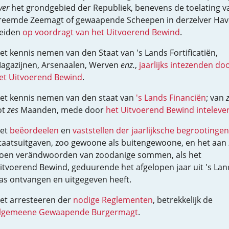
ver
het grondgebied der Republiek, benevens de toelating v
reemde Zeemagt of gewaapende Scheepen in derzelver Hav
eiden
op voordragt van het Uitvoerend Bewind
.
et kennis nemen van den Staat van 's Lands Fortificatiën,
agazijnen, Arsenaalen, Werven
enz.
,
jaarlijks intezenden do
et Uitvoerend Bewind
.
et kennis nemen van den staat van
's Lands Financiën
; van
ot
zes
Maanden, mede door
het Uitvoerend Bewind inteleve
et
beëordeelen
en
vaststellen der jaarlijksche begrootingen
taatsuitgaven, zoo gewoone als buitengewoone, en het aan 
oen verändwoorden van zoodanige sommen, als het
itvoerend Bewind, geduurende het afgelopen jaar uit 's Lan
as ontvangen en uitgegeven heeft.
et arresteeren der
nodige Reglementen
, betrekkelijk de
lgemeene Gewaapende Burgermagt
.