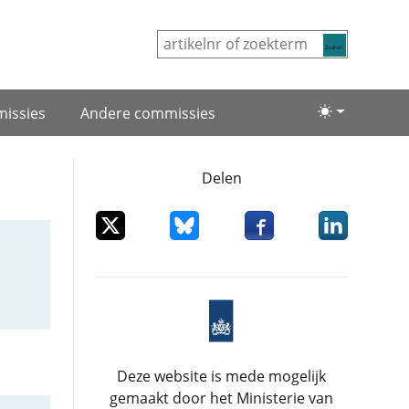
Zoeken
issies
Andere commissies
Lichte/donke
Delen
Deel dit item op X
Deel dit item op Bluesky
Deel dit item op Facebo
Deel dit item
Deze website is mede mogelijk
gemaakt door het Ministerie van