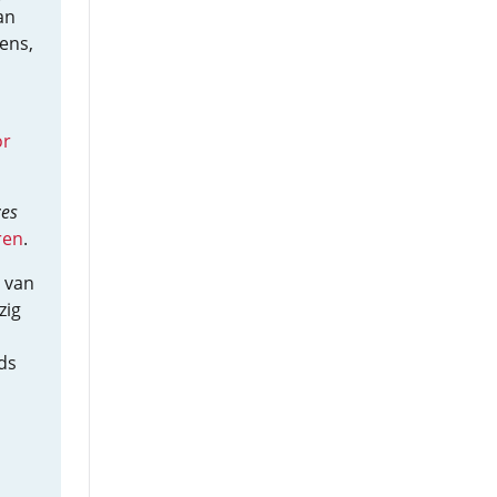
an
ens,
or
zes
ren
.
van
zig
ds