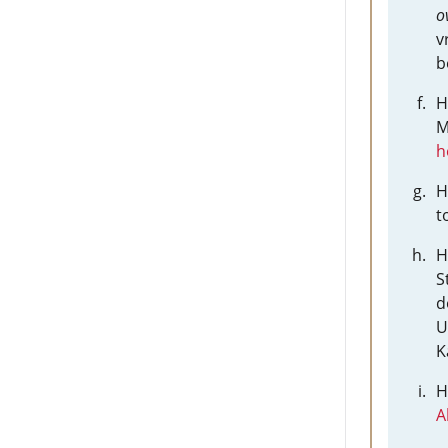
o
v
b
H
M
h
H
t
H
S
d
U
K
H
A