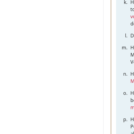
H
t
v
d
D
H
M
V
H
M
H
b
m
H
P
a