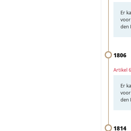
Er k
voor
den 
1806
Artikel 
Er k
voor
den 
1814