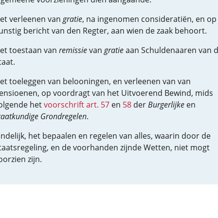
et verleenen van
gratie
, na ingenomen consideratiën, en op
unstig bericht van den Regter, aan wien de zaak behoort.
et toestaan van
remissie
van
gratie
aan Schuldenaaren van 
taat.
et toeleggen van belooningen, en verleenen van van
ensioenen, op voordragt van het Uitvoerend Bewind, mids
olgende het
voorschrift art. 57
en
58
der
Burgerlijke
en
taatkundige Grondregelen
.
indelijk, het bepaalen en regelen van alles, waarin door de
taatsregeling, en de voorhanden zijnde Wetten, niet mogt
oorzien zijn.