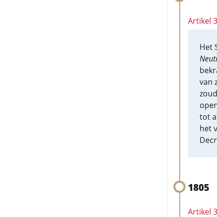
Artikel 
Het 
Neutr
bekr
van 
zoud
open
tot 
het 
Decr
1805
Artikel 