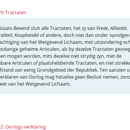
39: Tractaten
Staats-Bewind sluit alle Tractaten, het zy van
Vrede
,
Alliantie
,
aliteit
,
Koophandel
of andere, doch niet dan onder opvolge
achtiging van het Wetgevend Lichaam, met uitzondering ec
zodanige geheime Articulen, als by dezelve Tractaten gevoe
en mogen worden, mits dezelve niet strydig zyn, met de
bare Articulen of plaatshebbende Tractaten, en niet strekk
afstand van eenig Grondgebied der Republiek. Ten aanzien v
verklaren van Oorlog mag hetzelve geen Besluit nemen, zon
eet van het Wetgevend Lichaam.
32: Oorlogs-verklaring