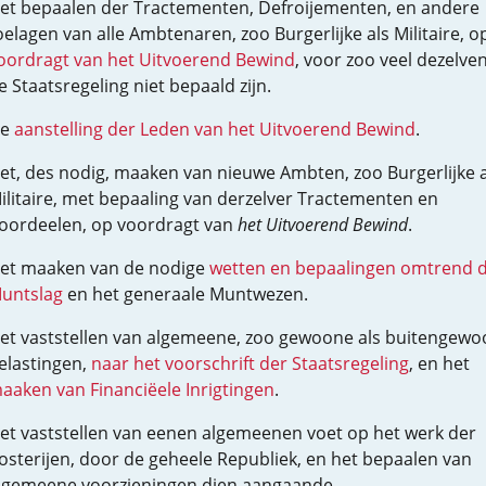
et bepaalen der Tractementen, Defroijementen, en andere
oelagen van alle Ambtenaren, zoo Burgerlijke als Militaire, o
oordragt van het Uitvoerend Bewind
, voor zoo veel dezelven
e Staatsregeling niet bepaald zijn.
e
aanstelling der Leden van het Uitvoerend Bewind
.
et, des nodig, maaken van nieuwe Ambten, zoo Burgerlijke a
ilitaire, met bepaaling van derzelver Tractementen en
oordeelen, op voordragt van
het Uitvoerend Bewind
.
et maaken van de nodige
wetten en bepaalingen omtrend 
untslag
en het generaale Muntwezen.
et vaststellen van algemeene, zoo gewoone als buitengewo
elastingen,
naar het voorschrift der Staatsregeling
, en het
aaken van Financiëele Inrigtingen
.
et vaststellen van eenen algemeenen voet op het werk der
osterijen, door de geheele Republiek, en het bepaalen van
lgemeene voorzieningen dien aangaande.