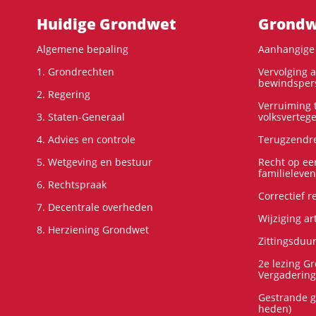
Hoofdnavigatie
Huidige Grondwet
Grondwe
Algemene bepaling
Aanhangige 
1. Grondrechten
Vervolging 
bewindspers
2. Regering
Verruiming t
3. Staten-Generaal
volksverteg
4. Advies en controle
Terugzendre
5. Wetgeving en bestuur
Recht op ee
familieleven
6. Rechtspraak
Correctief 
7. Decentrale overheden
Wijziging ar
8. Herziening Grondwet
Zittingsduu
2e lezing G
Vergadering
Gestrande g
heden)