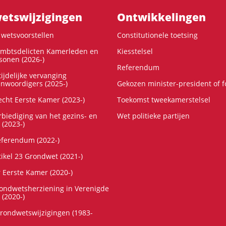
ts­wijzigingen
Ontwikke­lingen
wetsvoorstellen
Constitutionele toetsing
ambtsdelicten Kamerleden en
Kiesstelsel
onen (2026-)
Referendum
ijdelijke vervanging
enwoordigers (2025-)
Gekozen minister-president of 
cht Eerste Kamer (2023-)
Toekomst tweekamerstelsel
rbiediging van het gezins- en
Wet politieke partijen
 (2023-)
referendum (2022-)
tikel 23 Grondwet (2021-)
r Eerste Kamer (2020-)
rondwetsherziening in Verenigde
 (2020-)
rondwetswijzigingen (1983-