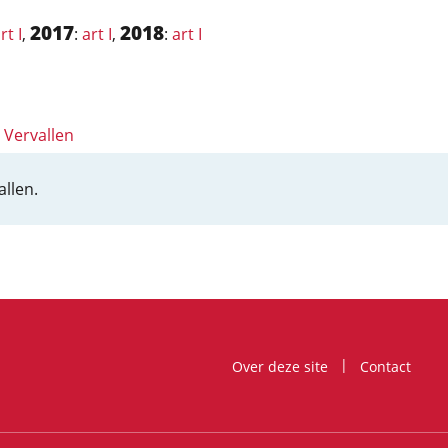
2017
2018
rt I
,
:
art I
,
:
art I
: Vervallen
allen.
Over deze site
Contact