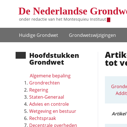
Overslaan en naar de inhoud gaan
De Nederlandse Grondw
onder redactie van het
Montesquieu Instituut
Hoofdnavigatie
Huidige Grondwet
Grondwets­wijzigingen
Artik
Hoofd­stukken
tot v
Grondwet
Algemene bepaling
Grondrechten
Grondw
Regering
Addit
Staten-Generaal
Advies en controle
Wetgeving en bestuur
Artikel 
Rechtspraak
Decentrale overheden