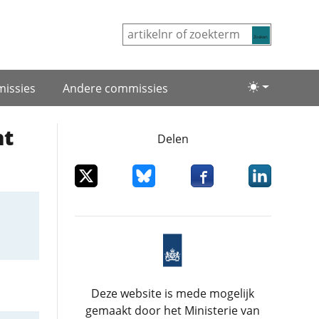
Zoeken
issies
Andere commissies
Lichte/donke
ht
Delen
Deel dit item op X
Deel dit item op Bluesky
Deel dit item op Facebo
Deel dit item
Deze website is mede mogelijk
gemaakt door het Ministerie van