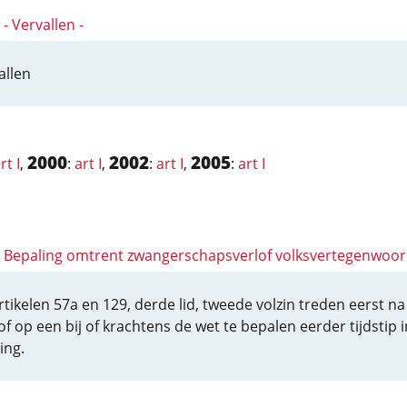
: - Vervallen -
allen
2000
2002
2005
rt I
,
:
art I
,
:
art I
,
:
art I
 I: Bepaling omtrent zwangerschapsverlof volksvertegenwoor
rtikelen 57a en 129, derde lid, tweede volzin treden eerst na
of op een bij of krachtens de wet te bepalen eerder tijdstip i
ing.