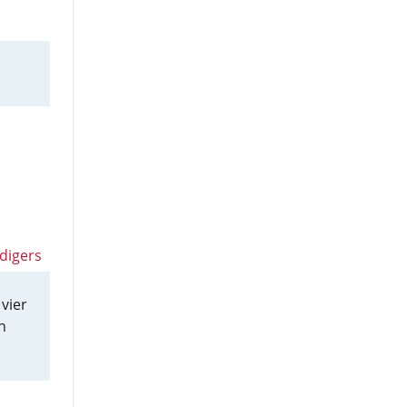
digers
 vier
n