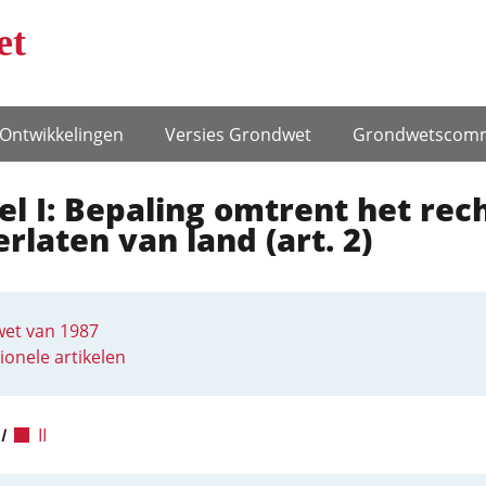
et
Ontwikke­lingen
Versies Grondwet
Grondwets­comm
el I: Bepaling omtrent het rec
erlaten van land (art. 2)
et van 1987
ionele artikelen
I
II