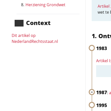
Herziening Grondwet
Artikel 
wet te 
Context
Ont
Dit artikel op
NederlandRechts­staat.nl
1983
Artikel 
1987
:
a
1995