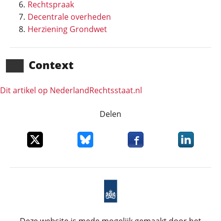
Rechtspraak
Decentrale overheden
Herziening Grondwet
Context
Dit artikel op NederlandRechts­staat.nl
Delen
Deel dit item op X
Deel dit item op Bluesky
Deel dit item op Faceboo
Deel dit it