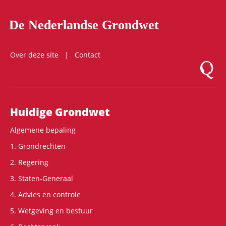
De Nederlandse Grondwet
Over deze site
Contact
Logo Mon
Hoofdnavigatie
Huidige Grondwet
Algemene bepaling
1. Grondrechten
2. Regering
3. Staten-Generaal
4. Advies en controle
5. Wetgeving en bestuur