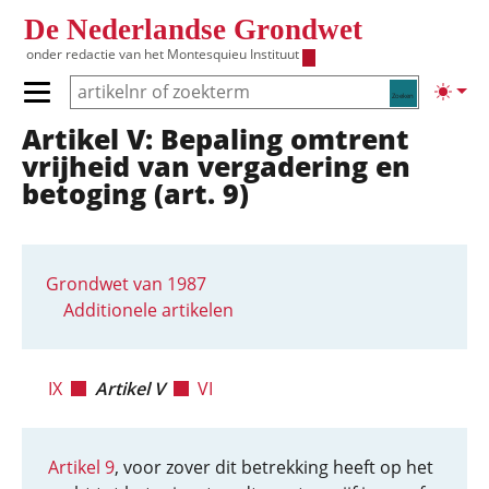
Overslaan en naar de inhoud gaan
De Nederlandse Grondwet
onder redactie van het
Montesquieu Instituut
Zoeken
Lichte
Primair menu tonen/verbergen
Artikel V: Bepaling omtrent
Hoofdnavigatie
vrijheid van vergadering en
betoging (art. 9)
Grondwet van 1987
Additionele artikelen
IX
Artikel V
VI
Artikel 9
, voor zover dit betrekking heeft op het