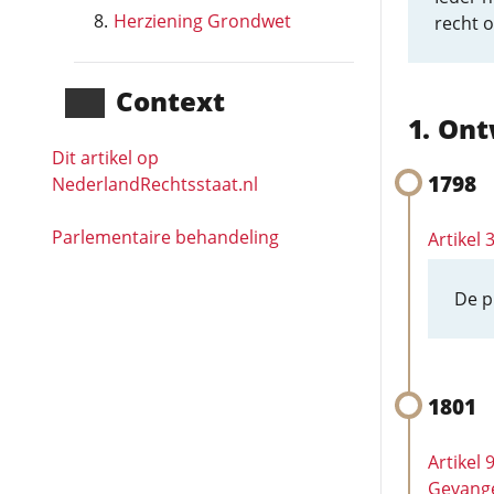
Herziening Grondwet
recht o
Context
Ont
Dit artikel op
1798
NederlandRechts­staat.nl
Parlementaire behandeling
Artikel 
De p
1801
Artikel
Gevang