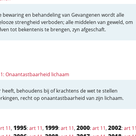
e bewaring en behandeling van Gevangenen wordt alle
elooze strengheid verboden; alle middelen van geweld, om
lven tot bekentenis te brengen, zyn afgeschaft.
 11: Onaantastbaarheid lichaam
r heeft, behoudens bij of krachtens de wet te stellen
rkingen, recht op onaantastbaarheid van zijn lichaam.
1995
1999
2000
2002
rt 11
,
:
art 11
,
:
art 11
,
:
art 11
,
:
art 1