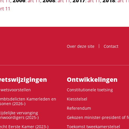
2006
2008
2017
2018
rt 11
,
:
art 11
,
:
art 11
,
:
art 11
,
:
art 1
rt 11
Over deze site
Contact
ts­wijzigingen
Ontwikke­lingen
wetsvoorstellen
Constitutionele toetsing
ambtsdelicten Kamerleden en
Kiesstelsel
onen (2026-)
Referendum
ijdelijke vervanging
enwoordigers (2025-)
Gekozen minister-president of 
cht Eerste Kamer (2023-)
Toekomst tweekamerstelsel