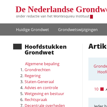
Overslaan en naar de inhoud gaan
De Nederlandse Grondw
onder redactie van het
Montesquieu Instituut
Hoofdnavigatie
Huidige Grondwet
Grondwets­wijzigingen
Artik
Hoofd­stukken
Grondwet
Algemene bepaling
Grondw
Grondrechten
Hoof
Regering
Staten-Generaal
Advies en controle
10
Wetgeving en bestuur
Rechtspraak
Decentrale overheden
Ieder h