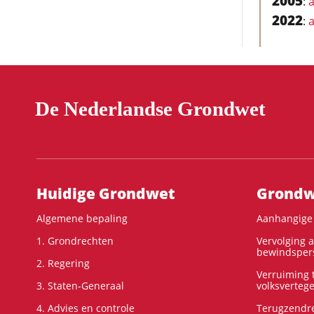
2005
:
a
2022
:
a
De Nederlandse Grondwet
Hoofdnavigatie
Huidige Grondwet
Grondwe
Algemene bepaling
Aanhangige 
1. Grondrechten
Vervolging 
bewindspers
2. Regering
Verruiming t
3. Staten-Generaal
volksverteg
4. Advies en controle
Terugzendre