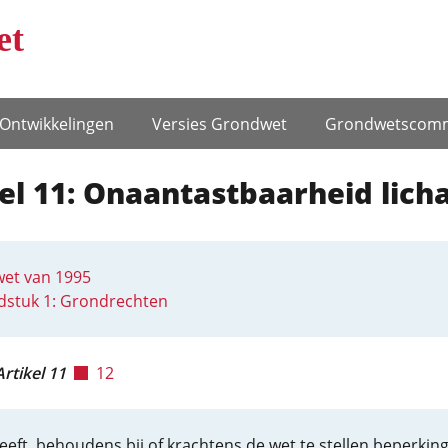
et
Ontwikke­lingen
Versies Grondwet
Grondwets­comm
el 11: Onaantastbaarheid lic
et van 1995
dstuk 1: Grondrechten
Artikel 11
12
eeft, behoudens bij of krachtens de wet te stellen beperkin