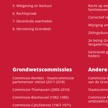
5. Wetgeving en bestuur
Recht op ee
familieleven
6. Rechtspraak
Correctief 
7. Decentrale overheden
Wijziging ar
8. Herziening Grondwet
Zittingsduu
2e lezing G
Vergadering
Gestrande g
heden)
Grondwets­commissies
Andere
Commissie-Remkes - Staatscommissie
Commissie-E
parlementair stelsel (2017-2018)
van de Gron
Commissie-Thomassen (2009-2010)
Staatscommi
Commissie-Biesheuvel (1982-1985)
Commissie-F
ambtsdelict
Commissie-Cals/Donner (1967-1971)