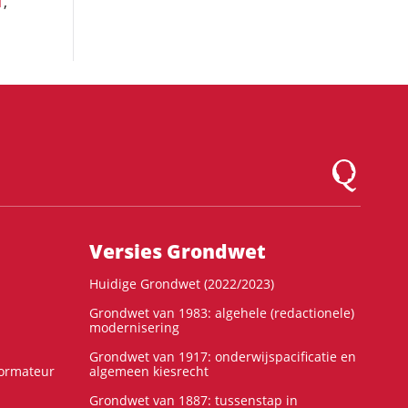
1
,
Logo Montesqu
Versies Grondwet
Huidige Grondwet (2022/2023)
Grondwet van 1983: algehele (redactionele)
modernisering
Grondwet van 1917: onderwijspacificatie en
formateur
algemeen kiesrecht
Grondwet van 1887: tussenstap in