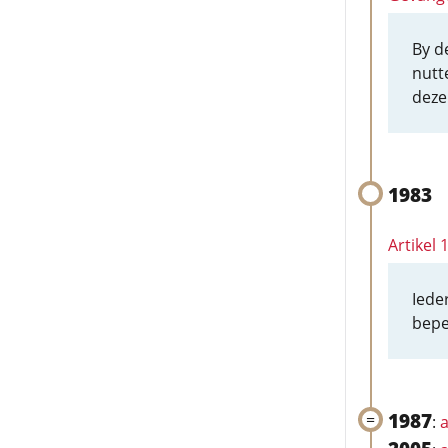
By d
nutt
deze
1983
Artikel
Iede
bepe
1987
:
a