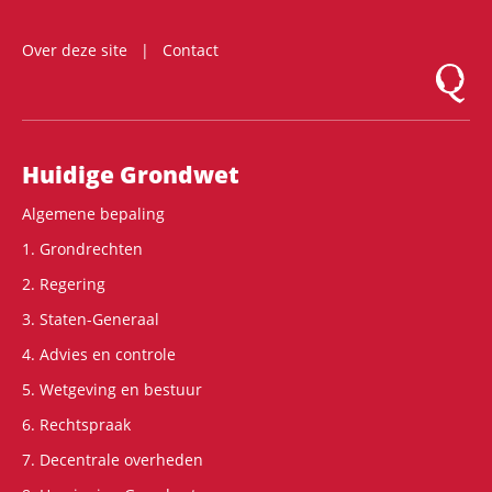
Over deze site
Contact
Logo Mon
Hoofdnavigatie
Huidige Grondwet
Algemene bepaling
1. Grondrechten
2. Regering
3. Staten-Generaal
4. Advies en controle
5. Wetgeving en bestuur
6. Rechtspraak
7. Decentrale overheden