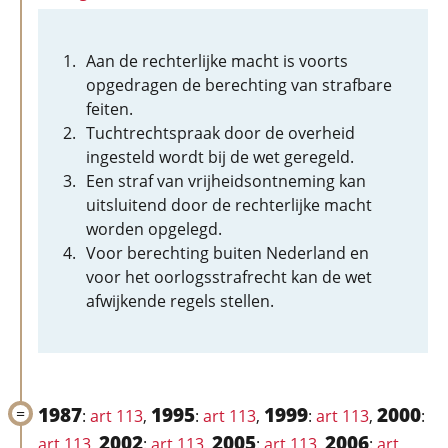
Aan de rechterlijke macht is voorts
opgedragen de berechting van strafbare
feiten.
Tuchtrechtspraak door de overheid
ingesteld wordt bij de wet geregeld.
Een straf van vrijheidsontneming kan
uitsluitend door de rechterlijke macht
worden opgelegd.
Voor berechting buiten Nederland en
voor het oorlogsstrafrecht kan de wet
afwijkende regels stellen.
1987
1995
1999
2000
:
art 113
,
:
art 113
,
:
art 113
,
:
2002
2005
2006
art 113
,
:
art 113
,
:
art 113
,
:
art