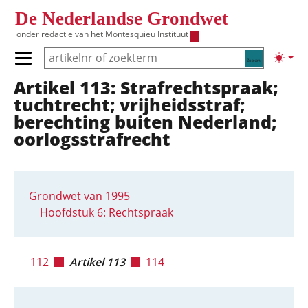
Overslaan en naar de inhoud gaan
De Nederlandse Grondwet
onder redactie van het
Montesquieu Instituut
Zoeken
Lichte
Primair menu tonen/verbergen
Artikel 113: Strafrechtspraak;
Hoofdnavigatie
tuchtrecht; vrijheidsstraf;
berechting buiten Nederland;
oorlogsstrafrecht
Grondwet van 1995
Hoofdstuk 6: Rechtspraak
112
Artikel 113
114