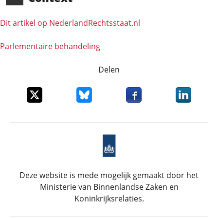
Dit artikel op NederlandRechts­staat.nl
Parlementaire behandeling
Delen
Deel dit item op X
Deel dit item op Bluesky
Deel dit item op Faceboo
Deel dit it
Deze website is mede mogelijk gemaakt door het
Ministerie van Binnenlandse Zaken en
Koninkrijksrelaties.