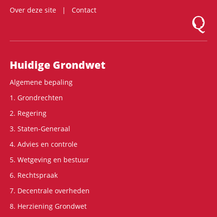
Over deze site
Contact
Logo Mon
Hoofdnavigatie
Huidige Grondwet
Algemene bepaling
1. Grondrechten
2. Regering
3. Staten-Generaal
4. Advies en controle
5. Wetgeving en bestuur
6. Rechtspraak
7. Decentrale overheden
8. Herziening Grondwet