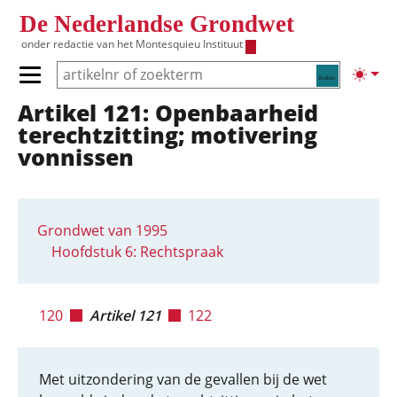
Overslaan en naar de inhoud gaan
De Nederlandse Grondwet
onder redactie van het
Montesquieu Instituut
Zoeken
Lichte
Primair menu tonen/verbergen
Artikel 121: Openbaarheid
Hoofdnavigatie
terechtzitting; motivering
vonnissen
Grondwet van 1995
Hoofdstuk 6: Rechtspraak
120
Artikel 121
122
Met uitzondering van de gevallen bij de wet