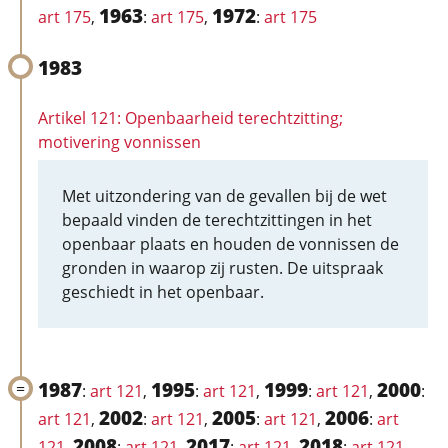
1963
1972
art 175
,
:
art 175
,
:
art 175
1983
Artikel 121: Openbaarheid terechtzitting;
motivering vonnissen
Met uitzondering van de gevallen bij de wet
bepaald vinden de terechtzittingen in het
openbaar plaats en houden de vonnissen de
gronden in waarop zij rusten. De uitspraak
geschiedt in het openbaar.
1987
1995
1999
2000
:
art 121
,
:
art 121
,
:
art 121
,
:
2002
2005
2006
art 121
,
:
art 121
,
:
art 121
,
:
art
2008
2017
2018
121
,
:
art 121
,
:
art 121
,
:
art 121
,