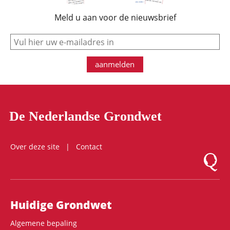
Meld u aan voor de nieuwsbrief
e-mail
aanmelden
De Nederlandse Grondwet
Over deze site
Contact
Logo Mon
Hoofdnavigatie
Huidige Grondwet
Algemene bepaling