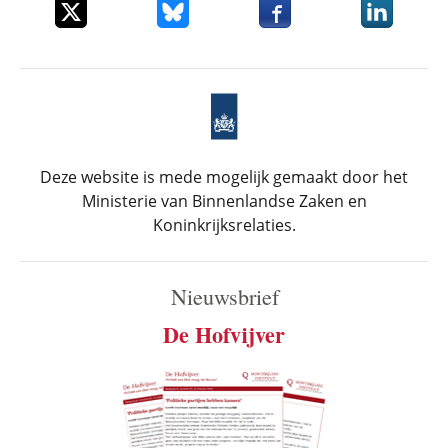
Deel dit item op X
Deel dit item op Bluesky
Deel dit item op Faceboo
Deel dit it
Deze website is mede mogelijk gemaakt door het
Ministerie van Binnenlandse Zaken en
Koninkrijksrelaties.
Nieuwsbrief
De Hofvijver