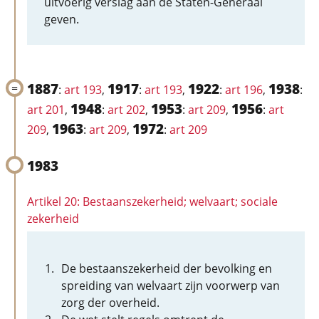
uitvoerig verslag aan de Staten-Generaal
geven.
1887
1917
1922
1938
:
art 193
,
:
art 193
,
:
art 196
,
:
1948
1953
1956
art 201
,
:
art 202
,
:
art 209
,
:
art
1963
1972
209
,
:
art 209
,
:
art 209
1983
Artikel 20: Bestaanszekerheid; welvaart; sociale
zekerheid
De bestaanszekerheid der bevolking en
spreiding van welvaart zijn voorwerp van
zorg der overheid.