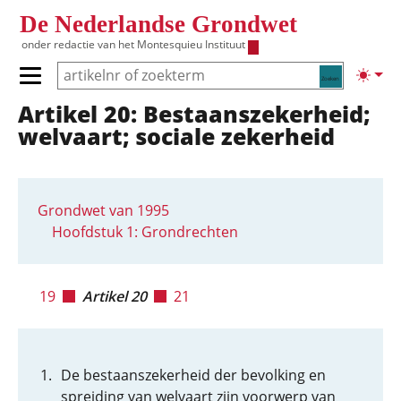
Overslaan en naar de inhoud gaan
De Nederlandse Grondwet
onder redactie van het
Montesquieu Instituut
Zoeken
Lichte
Primair menu tonen/verbergen
Artikel 20: Bestaanszekerheid;
Hoofdnavigatie
welvaart; sociale zekerheid
Grondwet van 1995
Hoofdstuk 1: Grondrechten
19
Artikel 20
21
De bestaanszekerheid der bevolking en
spreiding van welvaart zijn voorwerp van