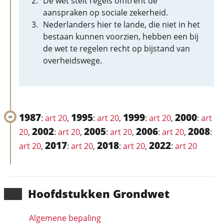
De wet stelt regels omtrent de
aanspraken op sociale zekerheid.
Nederlanders hier te lande, die niet in het
bestaan kunnen voorzien, hebben een bij
de wet te regelen recht op bijstand van
overheidswege.
1987
1995
1999
2000
:
art 20
,
:
art 20
,
:
art 20
,
:
art
2002
2005
2006
2008
20
,
:
art 20
,
:
art 20
,
:
art 20
,
:
2017
2018
2022
art 20
,
:
art 20
,
:
art 20
,
:
art 20
Hoofd­stukken Grondwet
Algemene bepaling