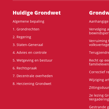
Hoofdnavigatie
Huidige Grondwet
Grondwe
Algemene bepaling
Aanhangige 
1. Grondrechten
Vervolging 
bewindspers
2. Regering
Verruiming t
3. Staten-Generaal
volksverteg
4. Advies en controle
Terugzendre
5. Wetgeving en bestuur
Recht op ee
familieleven
6. Rechtspraak
Correctief 
7. Decentrale overheden
Wijziging ar
8. Herziening Grondwet
Zittingsduu
2e lezing G
Vergadering
Gestrande g