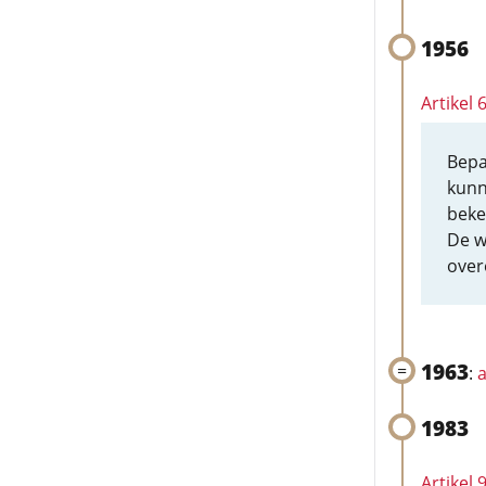
1956
Artikel
Bepa
kunn
beke
De w
over
1963
:
a
1983
Artikel 