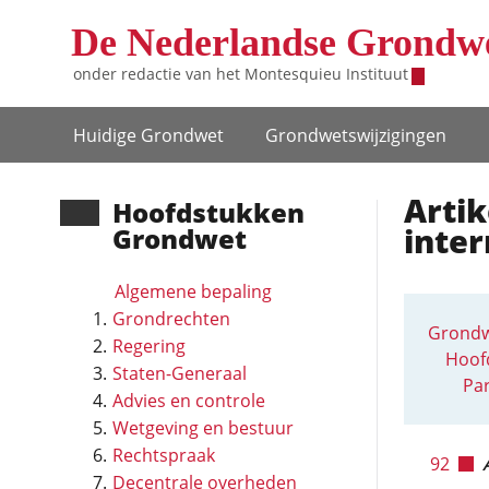
Overslaan en naar de inhoud gaan
De Nederlandse Grondw
onder redactie van het
Montesquieu Instituut
Hoofdnavigatie
Huidige Grondwet
Grondwets­wijzigingen
Artik
Hoofd­stukken
inte
Grondwet
Algemene bepaling
Grondrechten
Grondw
Regering
Hoofd
Staten-Generaal
Par
Advies en controle
Wetgeving en bestuur
Rechtspraak
92
Decentrale overheden