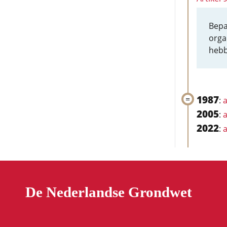
Bepa
orga
hebb
1987
:
a
2005
:
a
2022
:
a
De Nederlandse Grondwet