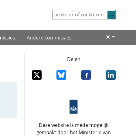
Zoeken
issies
Andere commissies
Lichte/donke
Delen
Deel dit item op X
Deel dit item op Bluesky
Deel dit item op Facebo
Deel dit item
Deze website is mede mogelijk
gemaakt door het Ministerie van