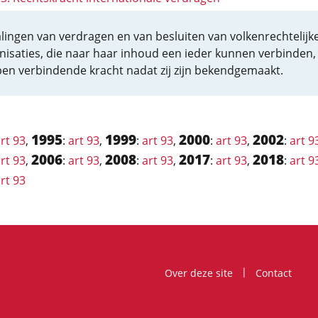
lingen van verdragen en van besluiten van volkenrechtelijk
nisaties, die naar haar inhoud een ieder kunnen verbinden,
en verbindende kracht nadat zij zijn bekendgemaakt.
1995
1999
2000
2002
rt 93
,
:
art 93
,
:
art 93
,
:
art 93
,
:
art 9
2006
2008
2017
2018
rt 93
,
:
art 93
,
:
art 93
,
:
art 93
,
:
art 9
rt 93
Over deze site
Contact