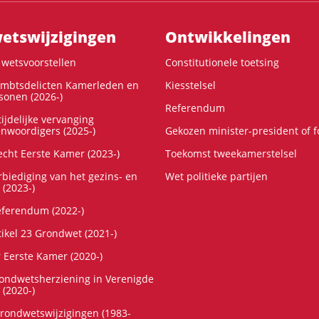
ts­wijzigingen
Ontwikke­lingen
wetsvoorstellen
Constitutionele toetsing
ambtsdelicten Kamerleden en
Kiesstelsel
onen (2026-)
Referendum
ijdelijke vervanging
enwoordigers (2025-)
Gekozen minister-president of 
cht Eerste Kamer (2023-)
Toekomst tweekamerstelsel
rbiediging van het gezins- en
Wet politieke partijen
 (2023-)
referendum (2022-)
tikel 23 Grondwet (2021-)
r Eerste Kamer (2020-)
rondwetsherziening in Verenigde
 (2020-)
rondwetswijzigingen (1983-