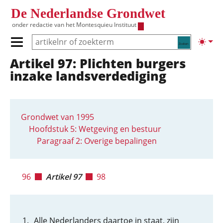
Overslaan en naar de inhoud gaan
De Nederlandse Grondwet
onder redactie van het
Montesquieu Instituut
Zoeken
Lichte
Primair menu tonen/verbergen
Artikel 97: Plichten burgers
Hoofdnavigatie
inzake landsverdediging
Grondwet van 1995
Hoofdstuk 5: Wetgeving en bestuur
Paragraaf 2: Overige bepalingen
96
Artikel 97
98
Alle Nederlanders daartoe in staat, zijn