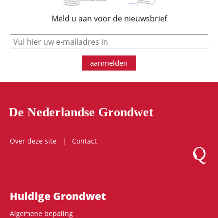
Meld u aan voor de nieuwsbrief
e-mail
aanmelden
De Nederlandse Grondwet
Over deze site
Contact
Logo Mon
Hoofdnavigatie
Huidige Grondwet
Algemene bepaling