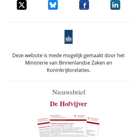
Deel dit item op X
Deel dit item op Bluesky
Deel dit item op Faceboo
Deel dit it
Deze website is mede mogelijk gemaakt door het
Ministerie van Binnenlandse Zaken en
Koninkrijksrelaties.
Nieuwsbrief
De Hofvijver