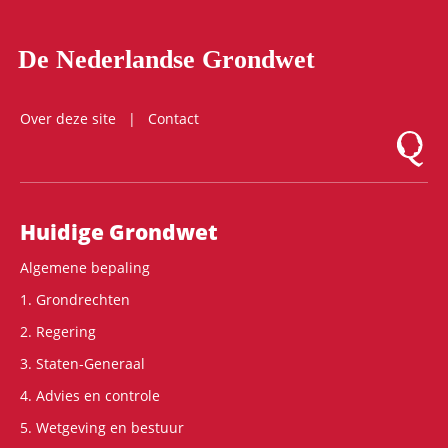
De Nederlandse Grondwet
Over deze site
Contact
Logo Mon
Hoofdnavigatie
Huidige Grondwet
Algemene bepaling
1. Grondrechten
2. Regering
3. Staten-Generaal
4. Advies en controle
5. Wetgeving en bestuur