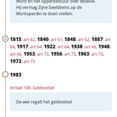
Munt en het opperbestuur over dezelve.
Hij vermag Zijne beeldtenis op de
Muntspeciën te doen stellen.
1815
1840
1848
1887
:
art 62
,
:
art 61
,
:
art 62
,
:
art
1917
1922
1938
1948
64
,
:
art 64
,
:
art 64
,
:
art 66
,
:
1953
1956
1963
art 66
,
:
art 73
,
:
art 73
,
:
art 73
,
1972
:
art 73
1983
Artikel 106: Geldstelsel
De wet regelt het geldstelsel.