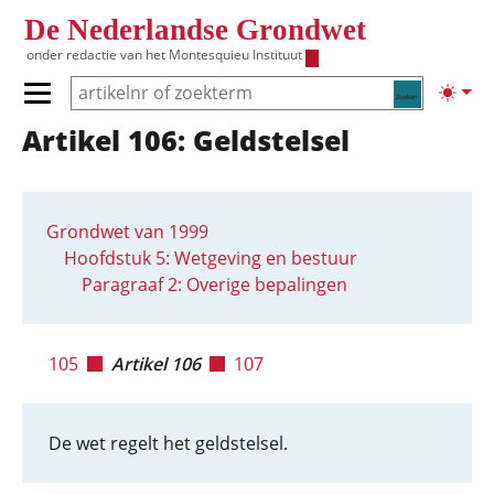
Overslaan en naar de inhoud gaan
De Nederlandse Grondwet
onder redactie van het
Montesquieu Instituut
Zoeken
Lichte
Primair menu tonen/verbergen
Artikel 106: Geldstelsel
Hoofdnavigatie
Grondwet van 1999
Hoofdstuk 5: Wetgeving en bestuur
Paragraaf 2: Overige bepalingen
105
Artikel 106
107
De wet regelt het geldstelsel.