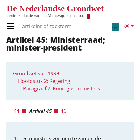
Overslaan en naar de inhoud gaan
De Nederlandse Grondwet
onder redactie van het
Montesquieu Instituut
Zoeken
Lichte
Primair menu tonen/verbergen
Artikel 45: Ministerraad;
Hoofdnavigatie
minister-president
Grondwet van 1999
Hoofdstuk 2: Regering
Paragraaf 2: Koning en ministers
44
Artikel 45
46
De ministers vormen te zamen de