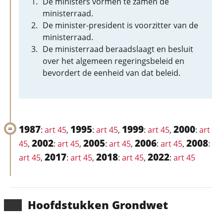
De ministers vormen te zamen de
ministerraad.
De minister-president is voorzitter van de
ministerraad.
De ministerraad beraadslaagt en besluit
over het algemeen regeringsbeleid en
bevordert de eenheid van dat beleid.
1987
1995
1999
2000
:
art 45
,
:
art 45
,
:
art 45
,
:
art
2002
2005
2006
2008
45
,
:
art 45
,
:
art 45
,
:
art 45
,
:
2017
2018
2022
art 45
,
:
art 45
,
:
art 45
,
:
art 45
Hoofd­stukken Grondwet