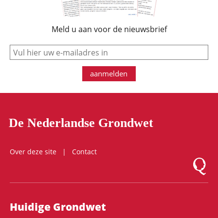
Meld u aan voor de nieuwsbrief
e-mail
aanmelden
De Nederlandse Grondwet
Over deze site
Contact
Logo Mon
Hoofdnavigatie
Huidige Grondwet