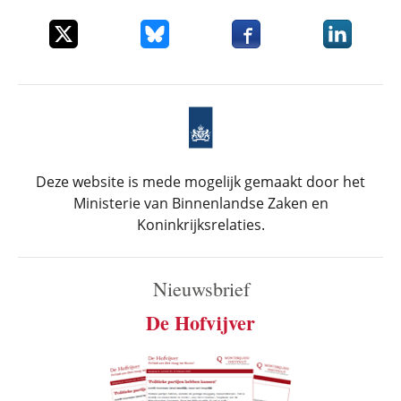
Deel dit item op X
Deel dit item op Bluesky
Deel dit item op Faceboo
Deel dit it
Deze website is mede mogelijk gemaakt door het
Ministerie van Binnenlandse Zaken en
Koninkrijksrelaties.
Nieuwsbrief
De Hofvijver