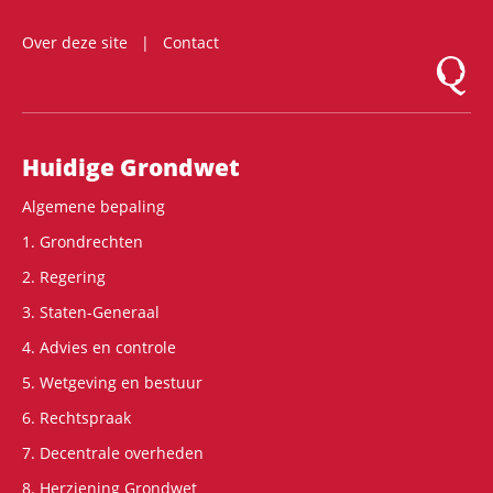
Over deze site
Contact
Logo Mon
Hoofdnavigatie
Huidige Grondwet
Algemene bepaling
1. Grondrechten
2. Regering
3. Staten-Generaal
4. Advies en controle
5. Wetgeving en bestuur
6. Rechtspraak
7. Decentrale overheden
8. Herziening Grondwet