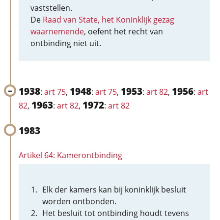
vaststellen.
De
Raad van State, het Koninklijk gezag
waarnemende
, oefent het recht van
ontbinding niet uit.
1938
1948
1953
1956
:
art 75
,
:
art 75
,
:
art 82
,
:
art
1963
1972
82
,
:
art 82
,
:
art 82
1983
Artikel 64: Kamerontbinding
Elk der kamers kan bij koninklijk besluit
worden ontbonden.
Het besluit tot ontbinding houdt tevens