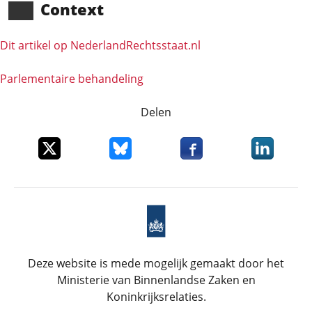
Context
Dit artikel op NederlandRechts­staat.nl
Parlementaire behandeling
Delen
Deel dit item op X
Deel dit item op Bluesky
Deel dit item op Faceboo
Deel dit it
Deze website is mede mogelijk gemaakt door het
Ministerie van Binnenlandse Zaken en
Koninkrijksrelaties.