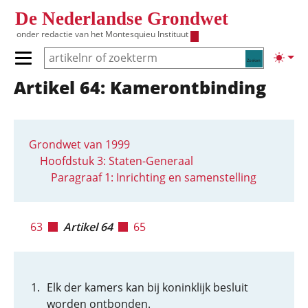
Overslaan en naar de inhoud gaan
De Nederlandse Grondwet
onder redactie van het
Montesquieu Instituut
Zoeken
Lichte
Primair menu tonen/verbergen
Artikel 64: Kamerontbinding
Hoofdnavigatie
Grondwet van 1999
Hoofdstuk 3: Staten-Generaal
Paragraaf 1: Inrichting en samenstelling
63
Artikel 64
65
Elk der kamers kan bij koninklijk besluit
worden ontbonden.