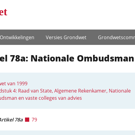
et
Ontwikke­lingen
Versies Grondwet
Grondwets­comm
kel 78a: Nationale Ombudsman
et van 1999
stuk 4: Raad van State, Algemene Rekenkamer, Nationale
dsman en vaste colleges van advies
Artikel 78a
79