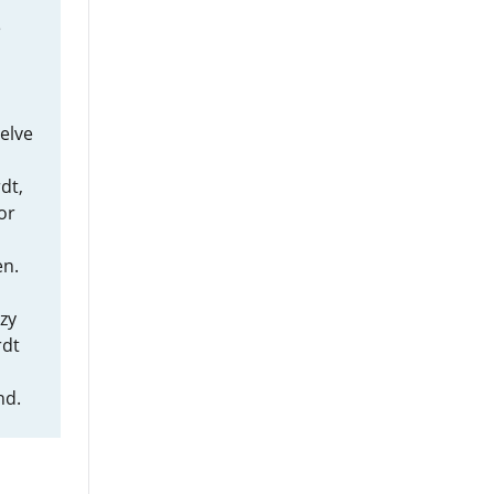
e
zelve
dt,
or
n.
 zy
rdt
nd.