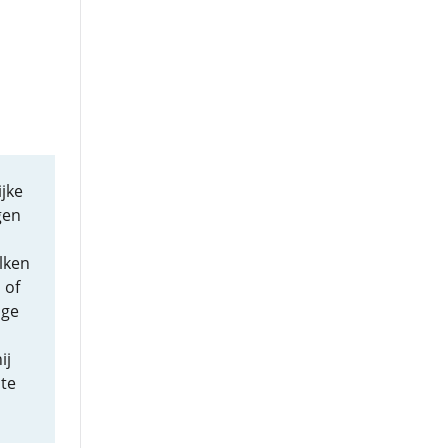
jke
gen
lken
 of
ige
ij
te