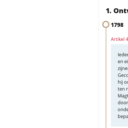
Ont
1798
Artikel 
Iede
en e
zijn
Geco
hij 
ten 
Magt
door 
onde
bepa