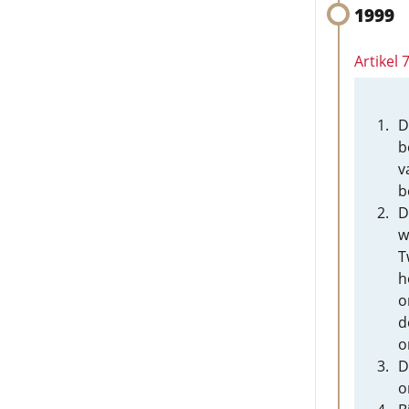
1999
Artikel
D
b
v
b
D
w
T
h
o
d
o
D
o