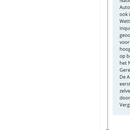
Nati
Auto
ook 
Wett
inqu
geoo
voor
hoog
op b
het 
Gere
De A
eerst
zelv
door
Verg