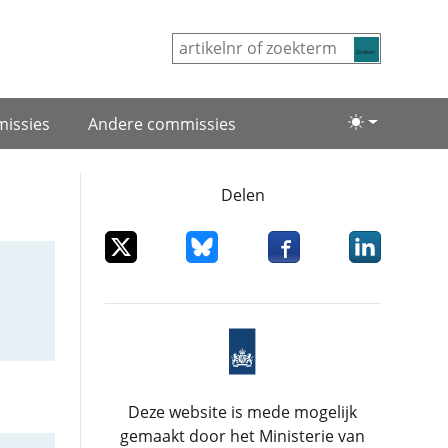
Zoeken
issies
Andere commissies
Lichte/donke
Delen
Deel dit item op X
Deel dit item op Bluesky
Deel dit item op Facebo
Deel dit item
Deze website is mede mogelijk
gemaakt door het Ministerie van