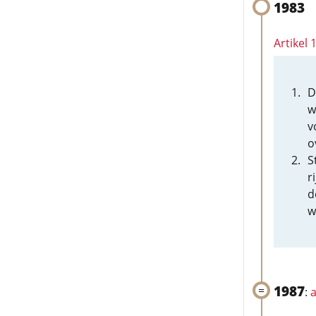
1983
Artikel
D
w
v
o
S
r
d
w
1987
:
a