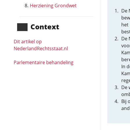
Herziening Grondwet
De 
bew
het
Context
bes
De 
Dit artikel op
voo
NederlandRechts­staat.nl
Kam
bere
Parlementaire behandeling
In 
Kam
rege
De 
omb
Bij
and