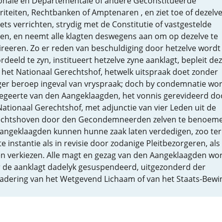
onale en Departementale of andere Geconstitueerde
riteiten, Rechtbanken of Amptenaren , en ziet toe of dezelv
iets verrichten, strydig met de Constitutie of vastgestelde
en, en neemt alle klagten deswegens aan om op dezelve te
ireeren. Zo er reden van beschuldiging door hetzelve wordt
rdeeld te zyn, institueert hetzelve zyne aanklagt, bepleit de
 het Nationaal Gerechtshof, hetwelk uitspraak doet zonder
er beroep ingeval van vryspraak; doch by condemnatie wor
egeerte van den Aangeklaagden, het vonnis gerevideerd do
Nationaal Gerechtshof, met adjunctie van vier Leden uit de
chtshoven door den Gecondemneerden zelven te benoeme
angeklaagden kunnen hunne zaak laten verdedigen, zoo ter
e instantie als in revisie door zodanige Pleitbezorgeren, als
en verkiezen. Alle magt en gezag van den Aangeklaagden wo
 de aanklagt dadelyk gesuspendeerd, uitgezonderd der
adering van het Wetgevend Lichaam of van het Staats-Bewi