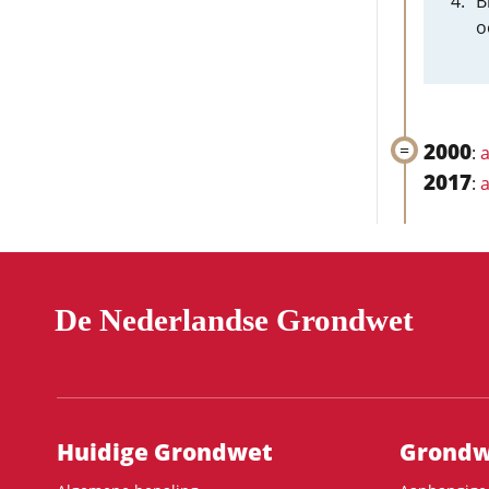
B
o
2000
:
a
2017
:
a
De Nederlandse Grondwet
Hoofdnavigatie
Huidige Grondwet
Grondwe