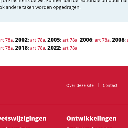
ij of krachtens de wet kunnen aan de Nationale ombudsma
ok andere taken worden opgedragen.
2002
2005
2006
2008
rt 78a
,
:
art 78a
,
:
art 78a
,
:
art 78a
,
:
2018
2022
rt 78a
,
:
art 78a
,
:
art 78a
Over deze site
Contact
ts­wijzigingen
Ontwikke­lingen