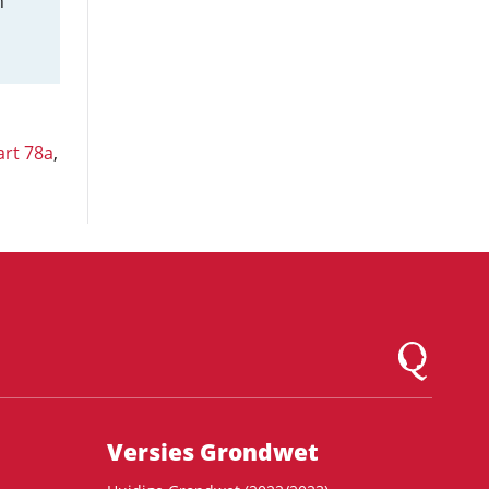
n
art 78a
,
Logo Montesqu
Versies Grondwet