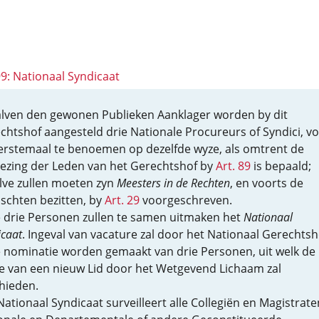
99: Nationaal Syndicaat
lven den gewonen Publieken Aanklager worden by dit
chtshof aangesteld drie Nationale Procureurs of Syndici, v
erstemaal te benoemen op dezelfde wyze, als omtrent de
iezing der Leden van het Gerechtshof by
Art. 89
is bepaald;
lve zullen moeten zyn
Meesters in de Rechten
, en voorts de
ischten bezitten, by
Art. 29
voorgeschreven.
 drie Personen zullen te samen uitmaken het
Nationaal
icaat
. Ingeval van vacature zal door het Nationaal Gerechtsh
 nominatie worden gemaakt van drie Personen, uit welk de
e van een nieuw Lid door het Wetgevend Lichaam zal
hieden.
Nationaal Syndicaat surveilleert alle Collegiën en Magistrate