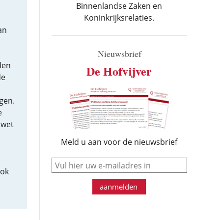
Binnenlandse Zaken en
Koninkrijksrelaties.
an
Nieuwsbrief
den
De Hofvijver
de
agen.
e
 wet
Meld u aan voor de nieuwsbrief
e-mail
ook
aanmelden