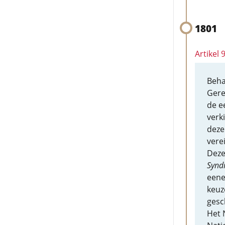
1801
Artikel 
Beha
Gere
de e
verk
deze
vere
Deze
Synd
eene
keuz
gesc
Het 