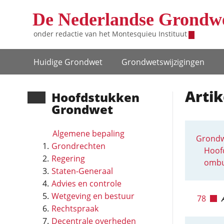
Overslaan en naar de inhoud gaan
De Nederlandse Grondw
onder redactie van het
Montesquieu Instituut
Hoofdnavigatie
Huidige Grondwet
Grondwets­wijzigingen
Arti
Hoofd­stukken
Grondwet
Algemene bepaling
Grondw
Grondrechten
Hoofd
Regering
ombu
Staten-Generaal
Advies en controle
Wetgeving en bestuur
78
Rechtspraak
Decentrale overheden