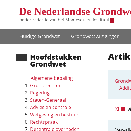
Overslaan en naar de inhoud gaan
De Nederlandse Grondw
onder redactie van het
Montesquieu Instituut
Hoofdnavigatie
Huidige Grondwet
Grondwets­wijzigingen
Artik
Hoofd­stukken
Grondwet
Algemene bepaling
Grondw
Grondrechten
Addit
Regering
Staten-Generaal
Advies en controle
XI
A
Wetgeving en bestuur
Rechtspraak
Decentrale overheden
Vervall