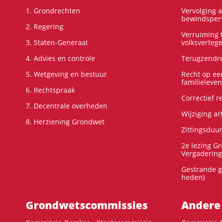
1. Grondrechten
Vervolging 
bewindspers
2. Regering
Verruiming t
3. Staten-Generaal
volksverteg
4. Advies en controle
Terugzendre
5. Wetgeving en bestuur
Recht op ee
familieleven
6. Rechtspraak
Correctief 
7. Decentrale overheden
Wijziging ar
8. Herziening Grondwet
Zittingsduu
2e lezing G
Vergadering
Gestrande g
heden)
Grondwets­commissies
Andere