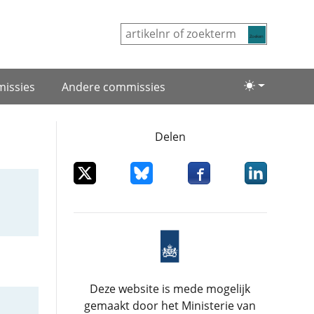
Zoeken
issies
Andere commissies
Lichte/donke
Delen
Deel dit item op X
Deel dit item op Bluesky
Deel dit item op Facebo
Deel dit item
Deze website is mede mogelijk
gemaakt door het Ministerie van