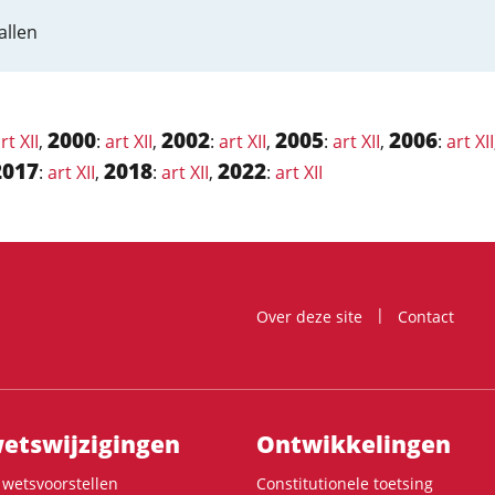
allen
2000
2002
2005
2006
rt XII
,
:
art XII
,
:
art XII
,
:
art XII
,
:
art XII
2017
2018
2022
:
art XII
,
:
art XII
,
:
art XII
Over deze site
Contact
ts­wijzigingen
Ontwikke­lingen
wetsvoorstellen
Constitutionele toetsing