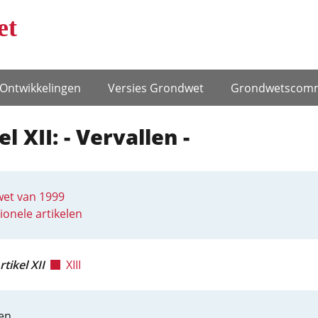
et
Ontwikke­lingen
Versies Grondwet
Grondwets­comm
el XII: - Vervallen -
et van 1999
ionele artikelen
rtikel XII
XIII
en