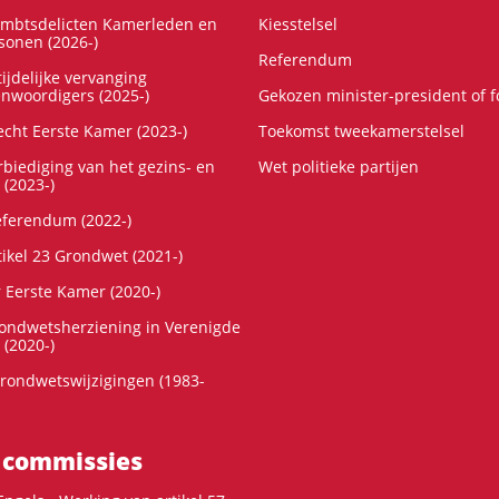
ambtsdelicten Kamerleden en
Kiesstelsel
onen (2026-)
Referendum
ijdelijke vervanging
enwoordigers (2025-)
Gekozen minister-president of 
cht Eerste Kamer (2023-)
Toekomst tweekamerstelsel
rbiediging van het gezins- en
Wet politieke partijen
 (2023-)
referendum (2022-)
tikel 23 Grondwet (2021-)
r Eerste Kamer (2020-)
rondwetsherziening in Verenigde
 (2020-)
rondwetswijzigingen (1983-
 commissies