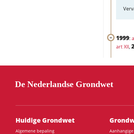
Verv
1999
:
a
art XII
,
De Nederlandse Grondwet
Hoofdnavigatie
Huidige Grondwet
Grondwe
Algemene bepaling
Aanhangige 