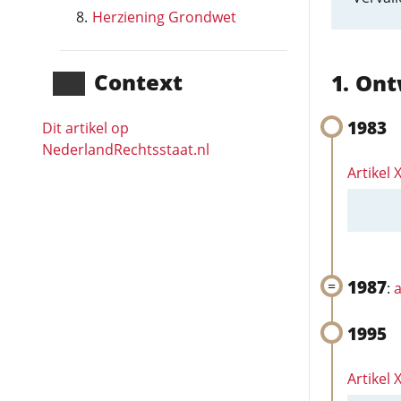
Herziening Grondwet
Context
Ont
1983
Dit artikel op
NederlandRechts­staat.nl
Artikel 
1987
:
a
1995
Artikel X