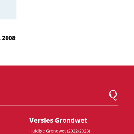
2008
,
:
Logo Montesqu
Versies Grondwet
Huidige Grondwet (2022/2023)