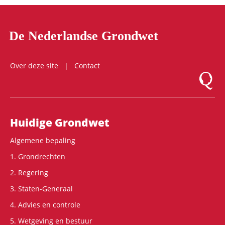
De Nederlandse Grondwet
Over deze site
Contact
Logo Mon
Hoofdnavigatie
Huidige Grondwet
Algemene bepaling
1. Grondrechten
2. Regering
3. Staten-Generaal
4. Advies en controle
5. Wetgeving en bestuur