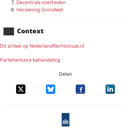
Decentrale overheden
Herziening Grondwet
Context
Dit artikel op NederlandRechts­staat.nl
Parlementaire behandeling
Delen
Deel dit item op X
Deel dit item op Bluesky
Deel dit item op Faceboo
Deel dit it