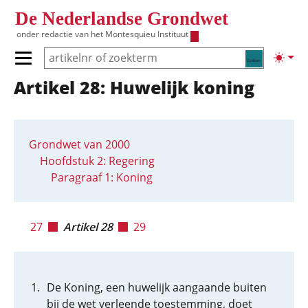
Overslaan en naar de inhoud gaan
De Nederlandse Grondwet
onder redactie van het
Montesquieu Instituut
Zoeken
Lichte
Primair menu tonen/verbergen
Artikel 28: Huwelijk koning
Hoofdnavigatie
Grondwet van 2000
Hoofdstuk 2: Regering
Paragraaf 1: Koning
27
Artikel 28
29
De Koning, een huwelijk aangaande buiten
bij de wet verleende toestemming, doet