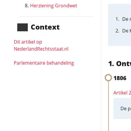
Herziening Grondwet
De 
Context
De 
Dit artikel op
NederlandRechts­staat.nl
Ont
Parlementaire behandeling
1806
Artikel
De p