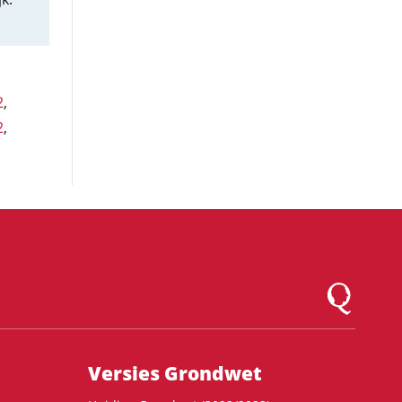
2
,
2
,
Logo Montesqu
Versies Grondwet