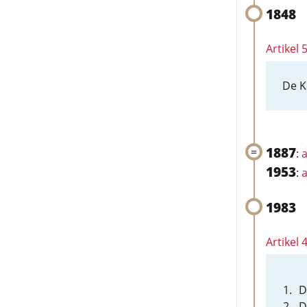
1848
Artikel 
De K
1887
:
a
1953
:
a
1983
Artikel 
D
D