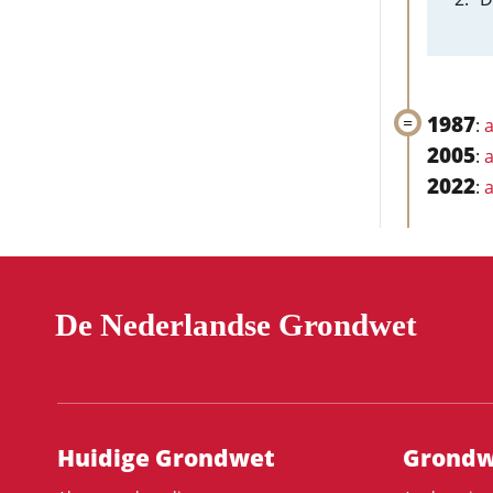
1987
:
a
2005
:
a
2022
:
a
De Nederlandse Grondwet
Hoofdnavigatie
Huidige Grondwet
Grondwe