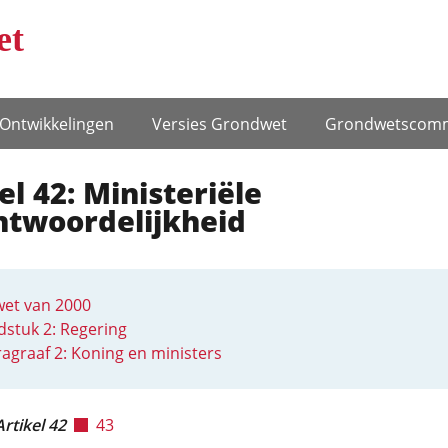
et
Ontwikke­lingen
Versies Grondwet
Grondwets­comm
el 42: Ministeriële
ntwoordelijkheid
et van 2000
stuk 2: Regering
agraaf 2: Koning en ministers
Artikel 42
43