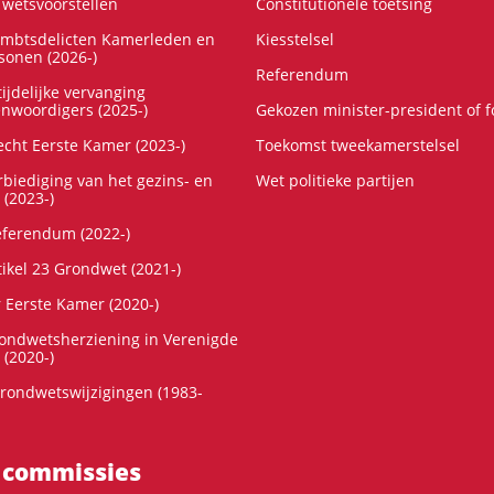
wetsvoorstellen
Constitutionele toetsing
ambtsdelicten Kamerleden en
Kiesstelsel
onen (2026-)
Referendum
ijdelijke vervanging
enwoordigers (2025-)
Gekozen minister-president of 
cht Eerste Kamer (2023-)
Toekomst tweekamerstelsel
rbiediging van het gezins- en
Wet politieke partijen
 (2023-)
referendum (2022-)
tikel 23 Grondwet (2021-)
r Eerste Kamer (2020-)
rondwetsherziening in Verenigde
 (2020-)
rondwetswijzigingen (1983-
 commissies