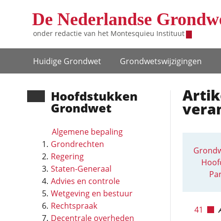
Overslaan en naar de inhoud gaan
De Nederlandse Grondw
onder redactie van het
Montesquieu Instituut
Hoofdnavigatie
Huidige Grondwet
Grondwets­wijzigingen
Artik
Hoofd­stukken
vera
Grondwet
Algemene bepaling
Grondrechten
Grondw
Regering
Hoofd
Staten-Generaal
Par
Advies en controle
Wetgeving en bestuur
Rechtspraak
41
Decentrale overheden