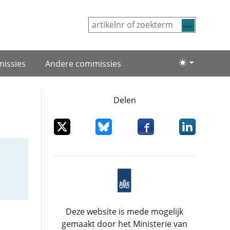
Zoeken
issies
Andere commissies
Lichte/donke
Delen
Deel dit item op X
Deel dit item op Bluesky
Deel dit item op Facebo
Deel dit item
Deze website is mede mogelijk
gemaakt door het Ministerie van