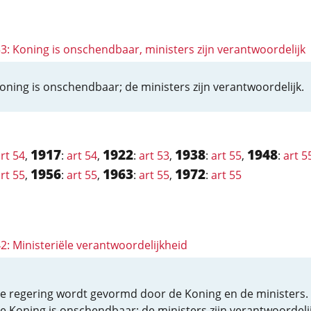
53: Koning is onschendbaar, ministers zijn verantwoordelijk
oning is onschendbaar; de ministers zijn verantwoordelijk.
1917
1922
1938
1948
rt 54
,
:
art 54
,
:
art 53
,
:
art 55
,
:
art 5
1956
1963
1972
rt 55
,
:
art 55
,
:
art 55
,
:
art 55
42: Ministeriële verantwoordelijkheid
e regering wordt gevormd door de Koning en de ministers.
e Koning is onschendbaar; de ministers zijn verantwoordelij