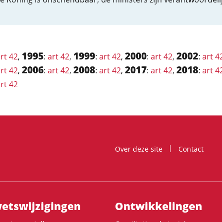
1995
1999
2000
2002
rt 42
,
:
art 42
,
:
art 42
,
:
art 42
,
:
art 4
2006
2008
2017
2018
rt 42
,
:
art 42
,
:
art 42
,
:
art 42
,
:
art 4
rt 42
Over deze site
Contact
ts­wijzigingen
Ontwikke­lingen