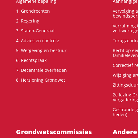
Algemene bepaling
Aanhangige 
1. Grondrechten
Vervolging 
bewindspers
2. Regering
Verruiming t
3. Staten-Generaal
volksverteg
4. Advies en controle
Terugzendre
5. Wetgeving en bestuur
Recht op ee
familieleven
6. Rechtspraak
Correctief 
7. Decentrale overheden
Wijziging ar
8. Herziening Grondwet
Zittingsduu
2e lezing G
Vergadering
Gestrande g
heden)
Grondwets­commissies
Andere