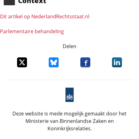
Context
Dit artikel op NederlandRechts­staat.nl
Parlementaire behandeling
Delen
Deel dit item op X
Deel dit item op Bluesky
Deel dit item op Faceboo
Deel dit it
Deze website is mede mogelijk gemaakt door het
Ministerie van Binnenlandse Zaken en
Koninkrijksrelaties.