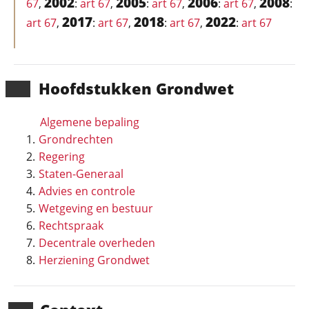
2002
2005
2006
2008
67
,
:
art 67
,
:
art 67
,
:
art 67
,
:
2017
2018
2022
art 67
,
:
art 67
,
:
art 67
,
:
art 67
Hoofd­stukken Grondwet
Algemene bepaling
Grondrechten
Regering
Staten-Generaal
Advies en controle
Wetgeving en bestuur
Rechtspraak
Decentrale overheden
Herziening Grondwet