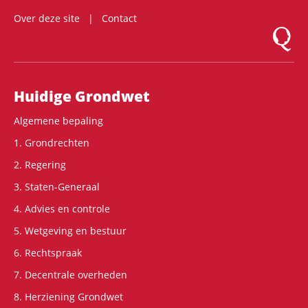
Over deze site
Contact
Logo Mon
Hoofdnavigatie
Huidige Grondwet
Algemene bepaling
1. Grondrechten
2. Regering
3. Staten-Generaal
4. Advies en controle
5. Wetgeving en bestuur
6. Rechtspraak
7. Decentrale overheden
8. Herziening Grondwet