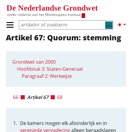
Overslaan en naar de inhoud gaan
De Nederlandse Grondwet
onder redactie van het
Montesquieu Instituut
Zoeken
Lichte
Primair menu tonen/verbergen
Artikel 67: Quorum: stemming
Hoofdnavigatie
Grondwet van 2000
Hoofdstuk 3: Staten-Generaal
Paragraaf 2: Werkwijze
66
Artikel 67
68
De kamers mogen elk afzonderlijk en in
verenigde vergadering
alleen beraadslagen