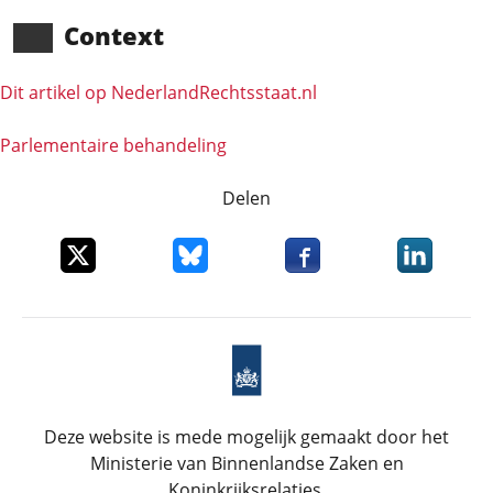
Context
Dit artikel op NederlandRechts­staat.nl
Parlementaire behandeling
Delen
Deel dit item op X
Deel dit item op Bluesky
Deel dit item op Faceboo
Deel dit it
Deze website is mede mogelijk gemaakt door het
Ministerie van Binnenlandse Zaken en
Koninkrijksrelaties.