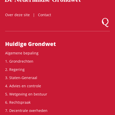
Over deze site
Contact
Logo Mon
Hoofdnavigatie
Huidige Grondwet
Algemene bepaling
1. Grondrechten
2. Regering
3. Staten-Generaal
4. Advies en controle
5. Wetgeving en bestuur
6. Rechtspraak
7. Decentrale overheden