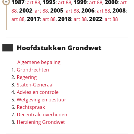
1987
1995
1999
2000
:
art 88
,
:
art 88
,
:
art 88
,
:
art
2002
2005
2006
2008
88
,
:
art 88
,
:
art 88
,
:
art 88
,
:
2017
2018
2022
art 88
,
:
art 88
,
:
art 88
,
:
art 88
Hoofd­stukken Grondwet
Algemene bepaling
Grondrechten
Regering
Staten-Generaal
Advies en controle
Wetgeving en bestuur
Rechtspraak
Decentrale overheden
Herziening Grondwet