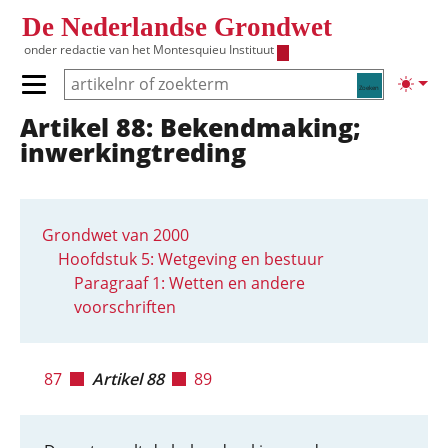
Overslaan en naar de inhoud gaan
De Nederlandse Grondwet
onder redactie van het
Montesquieu Instituut
Zoeken
Lichte
Primair menu tonen/verbergen
Artikel 88: Bekendmaking;
Hoofdnavigatie
inwerkingtreding
Grondwet van 2000
Hoofdstuk 5: Wetgeving en bestuur
Paragraaf 1: Wetten en andere
voorschriften
87
Artikel 88
89