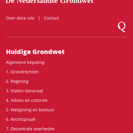
De Nederlandse Grondwet
Over deze site
Contact
Logo Mon
Hoofdnavigatie
Huidige Grondwet
Algemene bepaling
1. Grondrechten
2. Regering
3. Staten-Generaal
4. Advies en controle
5. Wetgeving en bestuur
6. Rechtspraak
7. Decentrale overheden