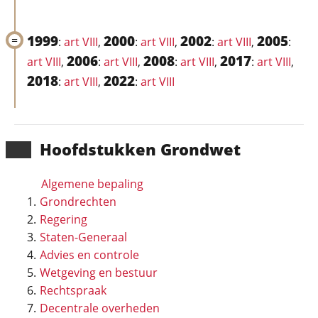
1999
2000
2002
2005
:
art VIII
,
:
art VIII
,
:
art VIII
,
:
2006
2008
2017
art VIII
,
:
art VIII
,
:
art VIII
,
:
art VIII
,
2018
2022
:
art VIII
,
:
art VIII
Hoofd­stukken Grondwet
Algemene bepaling
Grondrechten
Regering
Staten-Generaal
Advies en controle
Wetgeving en bestuur
Rechtspraak
Decentrale overheden