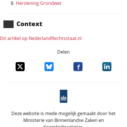
Herziening Grondwet
Context
Dit artikel op NederlandRechts­staat.nl
Delen
Deel dit item op X
Deel dit item op Bluesky
Deel dit item op Faceboo
Deel dit it
Deze website is mede mogelijk gemaakt door het
Ministerie van Binnenlandse Zaken en