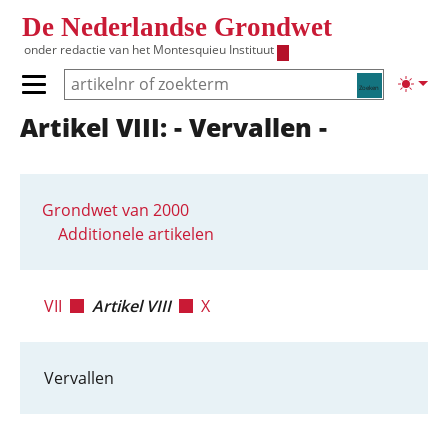
Overslaan en naar de inhoud gaan
De Nederlandse Grondwet
onder redactie van het
Montesquieu Instituut
Zoeken
Lichte
Primair menu tonen/verbergen
Artikel VIII: - Vervallen -
Hoofdnavigatie
Grondwet van 2000
Additionele artikelen
VII
Artikel VIII
X
Vervallen