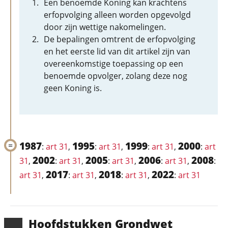
Een benoemde Koning kan krachtens
erfopvolging alleen worden opgevolgd
door zijn wettige nakomelingen.
De bepalingen omtrent de erfopvolging
en het eerste lid van dit artikel zijn van
overeenkomstige toepassing op een
benoemde opvolger, zolang deze nog
geen Koning is.
1987
1995
1999
2000
:
art 31
,
:
art 31
,
:
art 31
,
:
art
2002
2005
2006
2008
31
,
:
art 31
,
:
art 31
,
:
art 31
,
:
2017
2018
2022
art 31
,
:
art 31
,
:
art 31
,
:
art 31
Hoofd­stukken Grondwet