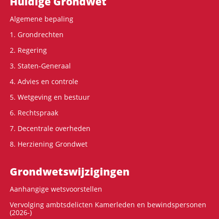
Hoofdnavigatie
Huidige Grondwet
Algemene bepaling
1. Grondrechten
2. Regering
3. Staten-Generaal
4. Advies en controle
5. Wetgeving en bestuur
6. Rechtspraak
7. Decentrale overheden
8. Herziening Grondwet
Grondwets­wijzigingen
Aanhangige wetsvoorstellen
Vervolging ambtsdelicten Kamerleden en bewindspersonen
(2026-)