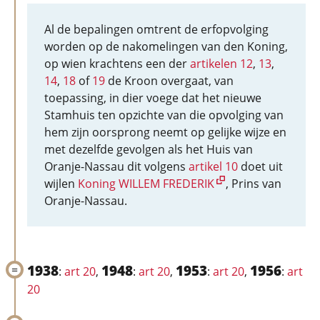
Al de bepalingen omtrent de erfopvolging
worden op de nakomelingen van den Koning,
op wien krachtens een der
artikelen 12
,
13
,
14
,
18
of
19
de Kroon overgaat, van
toepassing, in dier voege dat het nieuwe
Stamhuis ten opzichte van die opvolging van
hem zijn oorsprong neemt op gelijke wijze en
met dezelfde gevolgen als het Huis van
Oranje-Nassau dit volgens
artikel 10
doet uit
wijlen
Koning WILLEM FREDERIK
, Prins van
Oranje-Nassau.
1938
1948
1953
1956
:
art 20
,
:
art 20
,
:
art 20
,
:
art
20