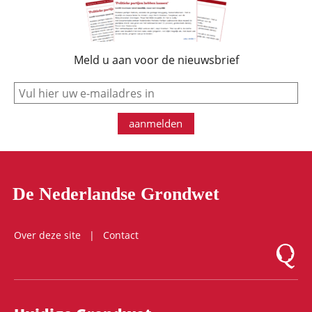
Meld u aan voor de nieuwsbrief
e-mail
aanmelden
De Nederlandse Grondwet
Over deze site
Contact
Logo Mon