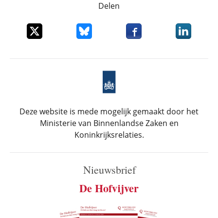
Delen
Deel dit item op X
Deel dit item op Bluesky
Deel dit item op Faceboo
Deel dit it
Deze website is mede mogelijk gemaakt door het
Ministerie van Binnenlandse Zaken en
Koninkrijksrelaties.
Nieuwsbrief
De Hofvijver