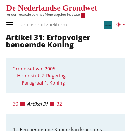
Overslaan en naar de inhoud gaan
De Nederlandse Grondwet
onder redactie van het
Montesquieu Instituut
Zoeken
Lichte
Primair menu tonen/verbergen
Artikel 31: Erfopvolger
Hoofdnavigatie
benoemde Koning
Grondwet van 2005
Hoofdstuk 2: Regering
Paragraaf 1: Koning
30
Artikel 31
32
Een benoemde Koning kan krachtens