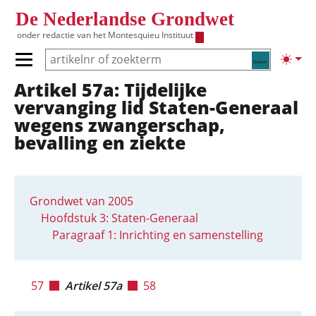
Overslaan en naar de inhoud gaan
De Nederlandse Grondwet
onder redactie van het
Montesquieu Instituut
Zoeken
Lichte
Primair menu tonen/verbergen
Artikel 57a: Tijdelijke
Hoofdnavigatie
vervanging lid Staten-Generaal
wegens zwangerschap,
bevalling en ziekte
Grondwet van 2005
Hoofdstuk 3: Staten-Generaal
Paragraaf 1: Inrichting en samenstelling
57
Artikel 57a
58