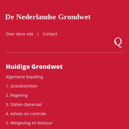
De Nederlandse Grondwet
Over deze site
Contact
Logo Mon
Hoofdnavigatie
Huidige Grondwet
Algemene bepaling
1. Grondrechten
2. Regering
3. Staten-Generaal
4. Advies en controle
5. Wetgeving en bestuur