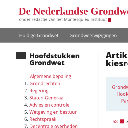
Overslaan en naar de inhoud gaan
De Nederlandse Grondw
onder redactie van het
Montesquieu Instituut
Hoofdnavigatie
Huidige Grondwet
Grondwets­wijzigingen
Artik
Hoofd­stukken
kiesr
Grondwet
Algemene bepaling
Grondrechten
Grondw
Regering
Hoofd
Staten-Generaal
Par
Advies en controle
Wetgeving en bestuur
Rechtspraak
58
Decentrale overheden