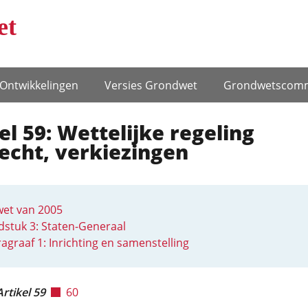
et
Ontwikke­lingen
Versies Grondwet
Grondwets­comm
el 59: Wettelijke regeling
echt, verkiezingen
et van 2005
stuk 3: Staten-Generaal
agraaf 1: Inrichting en samenstelling
Artikel 59
60