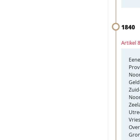
1840
Artikel
Eene
Prov
Noor
Geld
Zuid
Noor
Zeel
Utre
Vrie
Overi
Gron