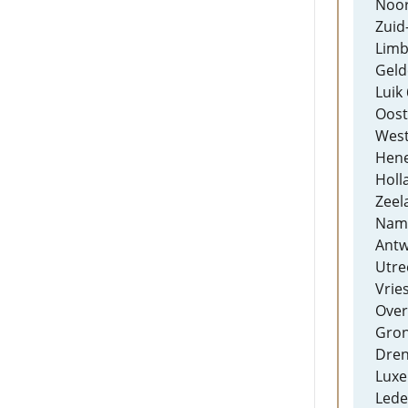
Noor
Zuid
Limb
Geld
Luik 
Oost
West
Hene
Holl
Zeel
Name
Antw
Utre
Vrie
Overi
Gron
Dren
Luxe
Lede