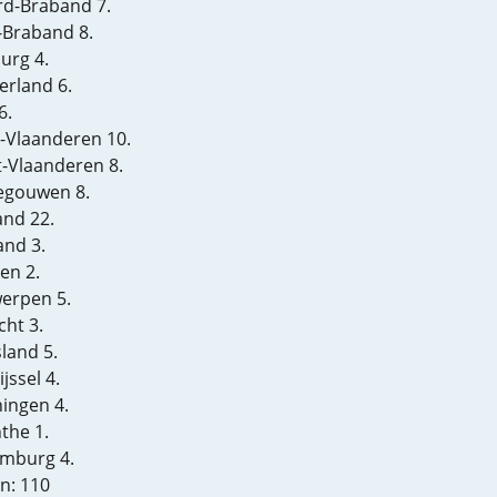
d-Braband 7.
-Braband 8.
urg 4.
erland 6.
6.
-Vlaanderen 10.
-Vlaanderen 8.
gouwen 8.
and 22.
and 3.
n 2.
erpen 5.
cht 3.
sland 5.
jssel 4.
ingen 4.
the 1.
mburg 4.
n: 110