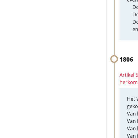
Do
Do
Do
en
1806
Artikel
herkom
Het 
geko
Van 
Van 
Van 
Van 