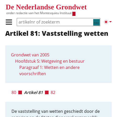
Overslaan en naar de inhoud gaan
De Nederlandse Grondwet
onder redactie van het
Montesquieu Instituut
Zoeken
Lichte
Primair menu tonen/verbergen
Artikel 81: Vaststelling wetten
Hoofdnavigatie
Grondwet van 2005
Hoofdstuk 5: Wetgeving en bestuur
Paragraaf 1: Wetten en andere
voorschriften
80
Artikel 81
82
De vaststelling van wetten geschiedt door de