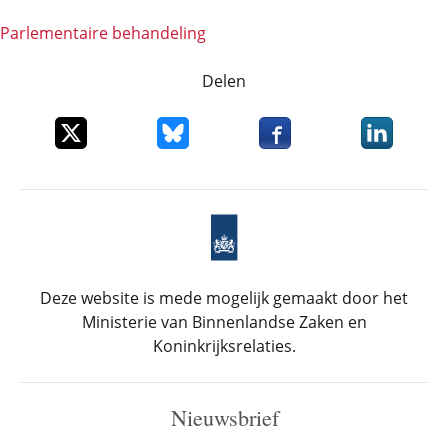
Parlementaire behandeling
Delen
Deel dit item op X
Deel dit item op Bluesky
Deel dit item op Faceboo
Deel dit it
Deze website is mede mogelijk gemaakt door het
Ministerie van Binnenlandse Zaken en
Koninkrijksrelaties.
Nieuwsbrief