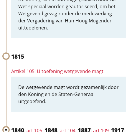
Wet speciaal worden geautoriseerd, om het
Wetgevend gezag zonder de medewerking
der Vergadering van Hun Hoog Mogenden
uitteoefenen.
1815
Artikel 105: Uitoefening wetgevende magt
De wetgevende magt wordt gezamenlijk door
den Koning en de Staten-Generaal
uitgeoefend.
1840
1848
1887
1917
:
art 106
,
:
art 104
,
:
art 109
,
: