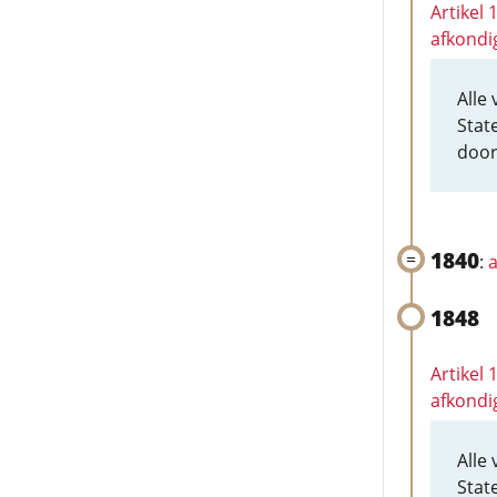
Artikel
afkondi
Alle
Stat
door
1840
:
a
1848
Artikel
afkondi
Alle
Stat