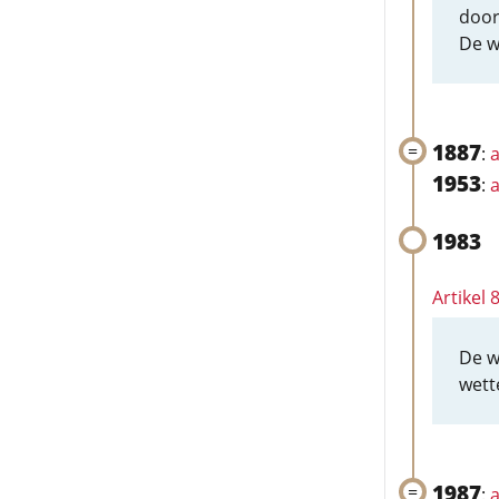
door
De w
1887
:
a
1953
:
a
1983
Artikel
De w
wett
1987
:
a