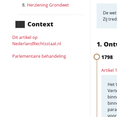
Herziening Grondwet
De wet
Zij tre
Context
Dit artikel op
Ont
NederlandRechts­staat.nl
Parlementaire behandeling
1798
Artikel
Het 
Vert
bin
bin
para
voor