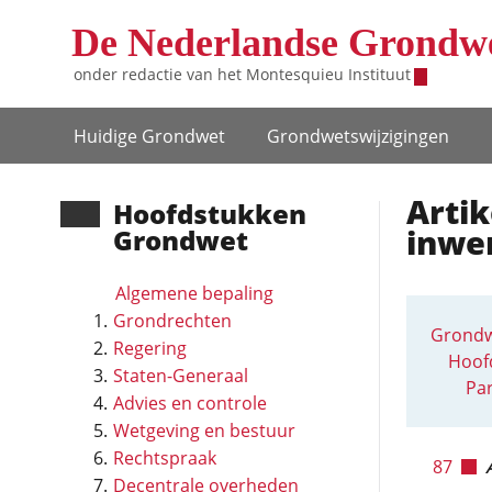
Overslaan en naar de inhoud gaan
De Nederlandse Grondw
onder redactie van het
Montesquieu Instituut
Hoofdnavigatie
Huidige Grondwet
Grondwets­wijzigingen
Arti
Hoofd­stukken
inwe
Grondwet
Algemene bepaling
Grondrechten
Grondw
Regering
Hoofd
Staten-Generaal
Par
Advies en controle
Wetgeving en bestuur
Rechtspraak
87
Decentrale overheden