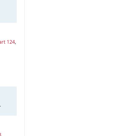
art 124
,
.
8
,