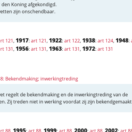
 den Koning afgekondigd.
etten zijn onschendbaar.
1917
1922
1938
1948
rt 121
,
:
art 121
,
:
art 122
,
:
art 124
,
:
1956
1963
1972
rt 131
,
:
art 131
,
:
art 131
,
:
art 131
 88: Bekendmaking; inwerkingtreding
et regelt de bekendmaking en de inwerkingtreding van de
en. Zij treden niet in werking voordat zij zijn bekendgemaakt
1995
1999
2000
2002
rt 88
,
:
art 88
,
:
art 88
,
:
art 88
,
:
art 8