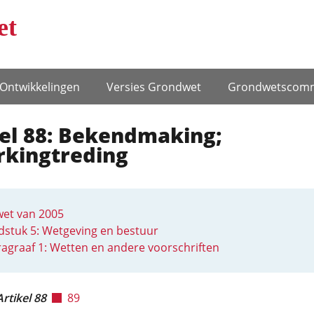
et
Ontwikke­lingen
Versies Grondwet
Grondwets­comm
kel 88: Bekendmaking;
rkingtreding
et van 2005
stuk 5: Wetgeving en bestuur
agraaf 1: Wetten en andere voorschriften
Artikel 88
89