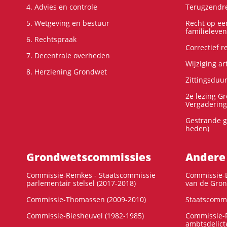
4. Advies en controle
Terugzendre
5. Wetgeving en bestuur
Recht op ee
familieleven
6. Rechtspraak
Correctief 
7. Decentrale overheden
Wijziging ar
8. Herziening Grondwet
Zittingsduu
2e lezing G
Vergadering
Gestrande g
heden)
Grondwets­commissies
Andere
Commissie-Remkes - Staatscommissie
Commissie-E
parlementair stelsel (2017-2018)
van de Gron
Commissie-Thomassen (2009-2010)
Staatscommi
Commissie-Biesheuvel (1982-1985)
Commissie-F
ambtsdelict