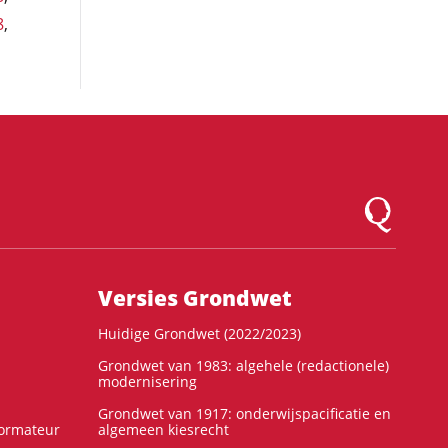
8
,
Logo Montesqu
Versies Grondwet
Huidige Grondwet (2022/2023)
Grondwet van 1983: algehele (redactionele)
modernisering
Grondwet van 1917: onderwijspacificatie en
formateur
algemeen kiesrecht