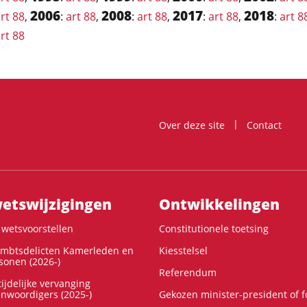
2006
2008
2017
2018
rt 88
,
:
art 88
,
:
art 88
,
:
art 88
,
:
art 8
rt 88
Over deze site
Contact
ts­wijzigingen
Ontwikke­lingen
wetsvoorstellen
Constitutionele toetsing
ambtsdelicten Kamerleden en
Kiesstelsel
onen (2026-)
Referendum
ijdelijke vervanging
enwoordigers (2025-)
Gekozen minister-president of 