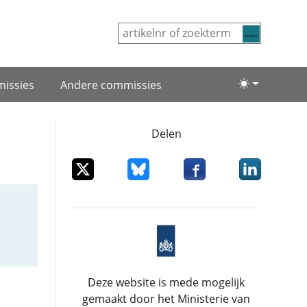
Zoeken
issies
Andere commissies
Lichte/donke
Delen
Deel dit item op X
Deel dit item op Bluesky
Deel dit item op Facebo
Deel dit item
Deze website is mede mogelijk
gemaakt door het Ministerie van