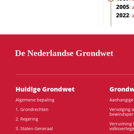
2005
:
a
2022
:
a
De Nederlandse Grondwet
Hoofdnavigatie
Huidige Grondwet
Grondwe
Algemene bepaling
Aanhangige 
1. Grondrechten
Vervolging 
bewindspers
2. Regering
Verruiming t
3. Staten-Generaal
volksverteg