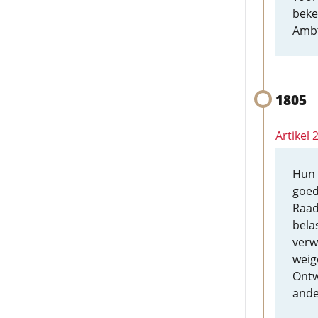
beke
Ambt
1805
Artikel 
Hun 
goed
Raad
bela
verw
weig
Ontw
ande