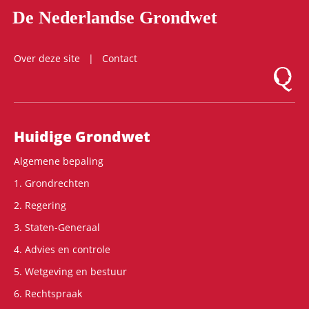
De Nederlandse Grondwet
Over deze site
Contact
Logo Mon
Hoofdnavigatie
Huidige Grondwet
Algemene bepaling
1. Grondrechten
2. Regering
3. Staten-Generaal
4. Advies en controle
5. Wetgeving en bestuur
6. Rechtspraak