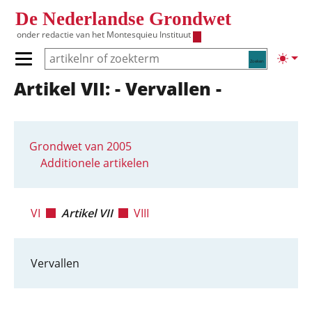
Overslaan en naar de inhoud gaan
De Nederlandse Grondwet
onder redactie van het
Montesquieu Instituut
Zoeken
Lichte
Primair menu tonen/verbergen
Artikel VII: - Vervallen -
Hoofdnavigatie
Grondwet van 2005
Additionele artikelen
VI
Artikel VII
VIII
Vervallen