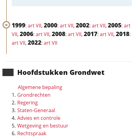
1999
2000
2002
2005
:
art VII
,
:
art VII
,
:
art VII
,
:
art
2006
2008
2017
2018
VII
,
:
art VII
,
:
art VII
,
:
art VII
,
:
2022
art VII
,
:
art VII
Hoofd­stukken Grondwet
Algemene bepaling
Grondrechten
Regering
Staten-Generaal
Advies en controle
Wetgeving en bestuur
Rechtspraak