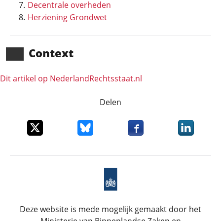
Decentrale overheden
Herziening Grondwet
Context
Dit artikel op NederlandRechts­staat.nl
Delen
Deel dit item op X
Deel dit item op Bluesky
Deel dit item op Faceboo
Deel dit it
Deze website is mede mogelijk gemaakt door het