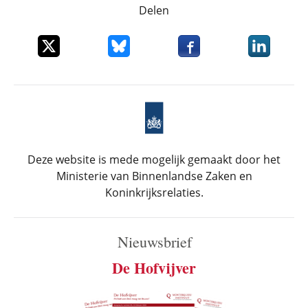
Delen
Deel dit item op X
Deel dit item op Bluesky
Deel dit item op Faceboo
Deel dit it
Deze website is mede mogelijk gemaakt door het
Ministerie van Binnenlandse Zaken en
Koninkrijksrelaties.
Nieuwsbrief
De Hofvijver