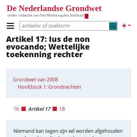
Overslaan en naar de inhoud gaan
De Nederlandse Grondwet
onder redactie van het
Montesquieu Instituut
Zoeken
Lichte
Primair menu tonen/verbergen
Artikel 17: Ius de non
Hoofdnavigatie
evocando; Wettelijke
toekenning rechter
Grondwet van 2008
Hoofdstuk 1: Grondrechten
16
Artikel 17
18
Niemand kan tegen zijn wil worden afgehouden