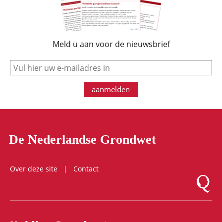
Meld u aan voor de nieuwsbrief
e-mail
aanmelden
De Nederlandse Grondwet
Over deze site
Contact
Logo Mon