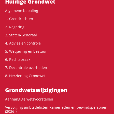
Hoofdnavigatie
Huidige Grondwet
Algemene bepaling
1. Grondrechten
2. Regering
3. Staten-Generaal
4. Advies en controle
5. Wetgeving en bestuur
6. Rechtspraak
7. Decentrale overheden
8. Herziening Grondwet
Grondwets­wijzigingen
Aanhangige wetsvoorstellen
Vervolging ambtsdelicten Kamerleden en bewindspersonen
(2026-)