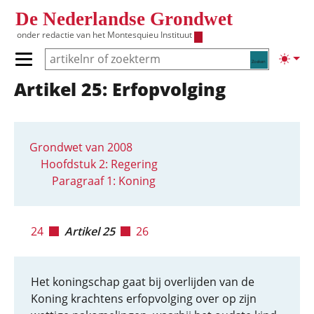
Overslaan en naar de inhoud gaan
De Nederlandse Grondwet
onder redactie van het
Montesquieu Instituut
Zoeken
Lichte
Primair menu tonen/verbergen
Artikel 25: Erfopvolging
Hoofdnavigatie
Grondwet van 2008
Hoofdstuk 2: Regering
Paragraaf 1: Koning
24
Artikel 25
26
Het koningschap gaat bij overlijden van de
Koning krachtens erfopvolging over op zijn