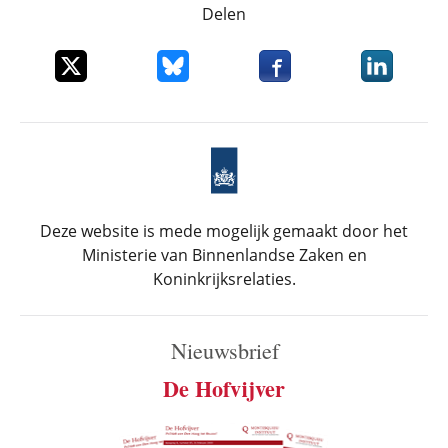
Delen
Deel dit item op X
Deel dit item op Bluesky
Deel dit item op Faceboo
Deel dit it
Deze website is mede mogelijk gemaakt door het
Ministerie van Binnenlandse Zaken en
Koninkrijksrelaties.
Nieuwsbrief
De Hofvijver