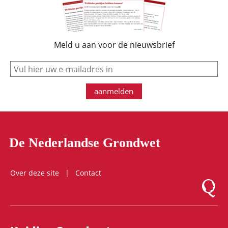
Meld u aan voor de nieuwsbrief
e-mail
aanmelden
De Nederlandse Grondwet
Over deze site
Contact
Logo Mon