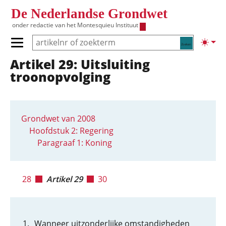
Overslaan en naar de inhoud gaan
De Nederlandse Grondwet
onder redactie van het
Montesquieu Instituut
Zoeken
Lichte
Primair menu tonen/verbergen
Artikel 29: Uitsluiting
Hoofdnavigatie
troonopvolging
Grondwet van 2008
Hoofdstuk 2: Regering
Paragraaf 1: Koning
28
Artikel 29
30
Wanneer uitzonderlijke omstandigheden