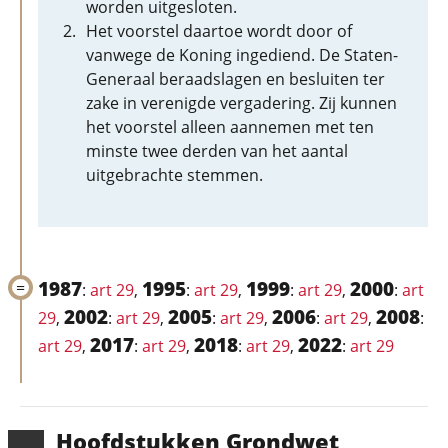
worden uitgesloten.
Het voorstel daartoe wordt door of
vanwege de Koning ingediend. De Staten-
Generaal beraadslagen en besluiten ter
zake in verenigde vergadering. Zij kunnen
het voorstel alleen aannemen met ten
minste twee derden van het aantal
uitgebrachte stemmen.
1987
1995
1999
2000
:
art 29
,
:
art 29
,
:
art 29
,
:
art
2002
2005
2006
2008
29
,
:
art 29
,
:
art 29
,
:
art 29
,
:
2017
2018
2022
art 29
,
:
art 29
,
:
art 29
,
:
art 29
Hoofd­stukken Grondwet