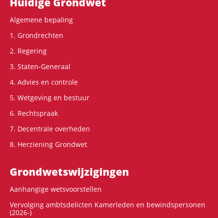
Hoofdnavigatie
Huidige Grondwet
Algemene bepaling
1. Grondrechten
2. Regering
3. Staten-Generaal
4. Advies en controle
5. Wetgeving en bestuur
6. Rechtspraak
7. Decentrale overheden
8. Herziening Grondwet
Grondwets­wijzigingen
Aanhangige wetsvoorstellen
Vervolging ambtsdelicten Kamerleden en bewindspersonen
(2026-)