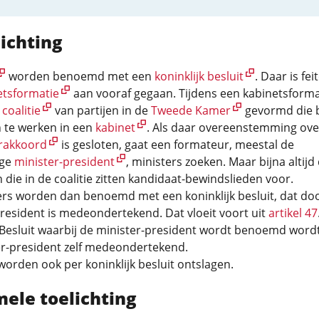
ichting
worden benoemd met een
koninklijk besluit
. Daar is feit
etsformatie
aan vooraf gegaan. Tijdens een kabinetsforma
n
coalitie
van partijen in de
Tweede Kamer
gevormd die 
n te werken in een
kabinet
. Als daar overeenstemming over
rakkoord
is gesloten, gaat een formateur, meestal de
ige
minister-president
, ministers zoeken. Maar bijna altij
n die in de coalitie zitten kandidaat-bewindslieden voor.
ers worden dan benoemd met een koninklijk besluit, dat do
resident is medeondertekend. Dat vloeit voort uit
artikel 47
 Besluit waarbij de minister-president wordt benoemd word
er-president zelf medeondertekend.
worden ook per koninklijk besluit ontslagen.
mele toelichting