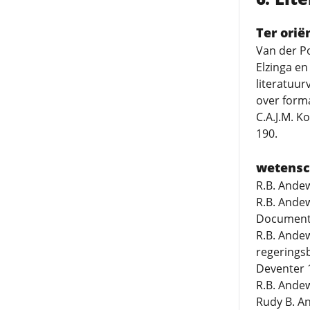
Ter orië
Van der Po
Elzinga en
literatuur
over forma
C.A.J.M. K
190.
wetensc
R.B. Andew
R.B. Andew
Documenta
R.B. Ande
regeringsbe
Deventer 1
R.B. Andew
Rudy B. A