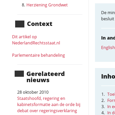
Herziening Grondwet
De mini
beslui
Context
Dit artikel op
In an
NederlandRechts­staat.nl
English
Parlementaire behandeling
Gerela­teerd
Inh
nieuws
28 oktober 2010
Toel
Staatshoofd, regering en
For
kabinetsformatie aan de orde bij
In 
debat over regeringsverklaring
In 