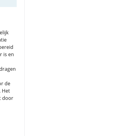
elijk
tie
bereid
 is en
d dragen
or de
. Het
t door