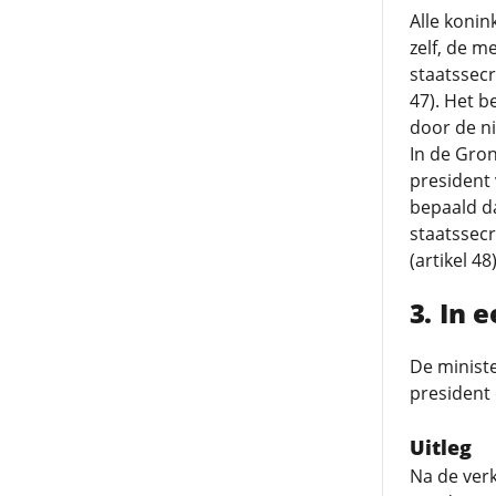
Alle konin
zelf, de m
staatssecr
47). Het 
door de ni
In de Gron
president 
bepaald da
staatssec
(artikel 48)
In 
De minist
president 
Uitleg
Na de ver