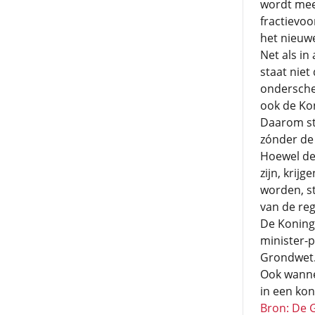
wordt mee
fractievoo
het nieuwe
Net als in
staat niet
onderschei
ook de Kon
Daarom sta
zónder de
Hoewel de
zijn, krij
worden, sta
van de reg
De Koning 
minister-p
Grondwet. 
Ook wannee
in een koni
Bron: De 