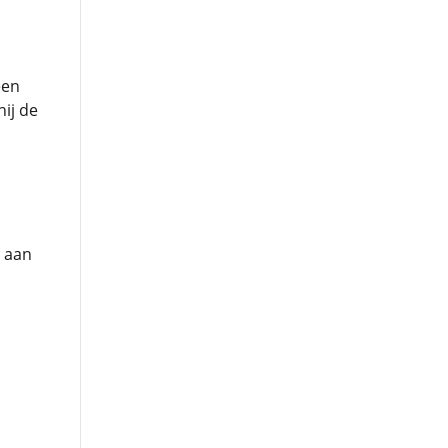
een
hij de
g aan