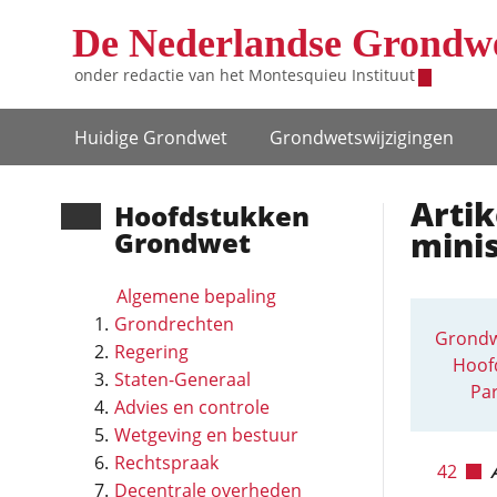
Overslaan en naar de inhoud gaan
De Nederlandse Grondw
onder redactie van het
Montesquieu Instituut
Hoofdnavigatie
Huidige Grondwet
Grondwets­wijzigingen
Artik
Hoofd­stukken
minis
Grondwet
Algemene bepaling
Grondrechten
Grondw
Regering
Hoofd
Staten-Generaal
Par
Advies en controle
Wetgeving en bestuur
Rechtspraak
42
Decentrale overheden