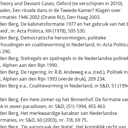
Theory and Deviant Cases, Oxford (te verschijnen in 2010).
aalen, Een rituele dans in de Tweede Kamer? Klagen over
rmaties 1946 2002 (Oratie RU), Den Haag 2003.
n den Berg, De kabinetsformatie 1977 en het gebruik van het 
d', in: Acta Politica, XIII (1978), 505 530.
n den Berg, Democratische hervormingen, politieke
oudingen en coalitievorming in Nederland, in: Acta Politica
5 290.
n den Berg, Stelregels en spelregels in de Nederlandse politie
), Alphen aan den Rijn 1990.
 den Berg, De regering, in: R.B. Andeweg e.a. (red.), Politiek in
 Alphen aan den Rijn 1993 (vierde druk), 209 234.
n den Berg e.a., Coalitievorming in Nederland, in S&D, 51 (1994
n den Berg, Een hete zomer op het Binnenhof. De formatie va
k in zeven paradoxen, in: S&D, (51) 1994, 455 463.
n den Berg, Het merkwaardige karakter van Nederlandse
maties, in: S&D, 60 (2003), nr. 7/8, 69 75.
n den Berg, 'De aanspraak der Natie'. Het koninklijk recht van