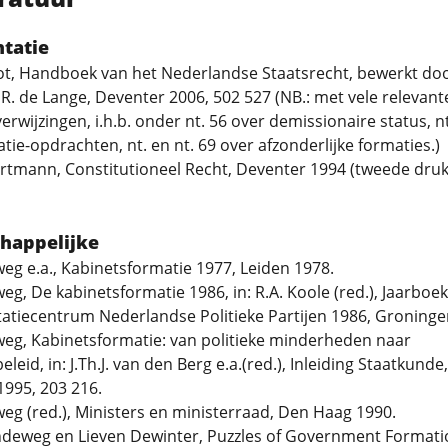
ntatie
t, Handboek van het Nederlandse Staatsrecht, bewerkt door
 R. de Lange, Deventer 2006, 502 527 (NB.: met vele relevant
verwijzingen, i.h.b. onder nt. 56 over demissionaire status, nt
tie-opdrachten, nt. en nt. 69 over afzonderlijke formaties.)
ortmann, Constitutioneel Recht, Deventer 1994 (tweede druk
happelijke
eg e.a., Kabinetsformatie 1977, Leiden 1978.
eg, De kabinetsformatie 1986, in: R.A. Koole (red.), Jaarboek
tiecentrum Nederlandse Politieke Partijen 1986, Groninge
weg, Kabinetsformatie: van politieke minderheden naar
leid, in: J.Th.J. van den Berg e.a.(red.), Inleiding Staatkunde,
995, 203 216.
eg (red.), Ministers en ministerraad, Den Haag 1990.
ndeweg en Lieven Dewinter, Puzzles of Government Formati