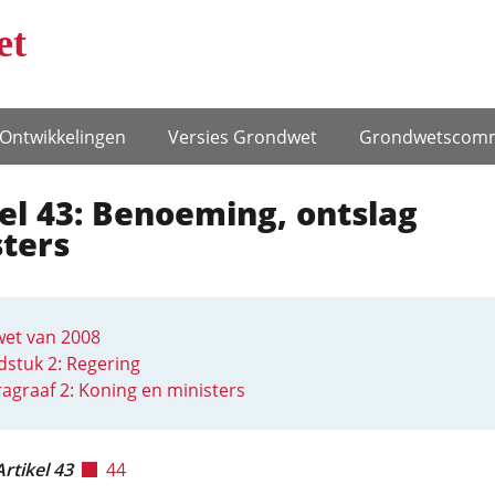
et
Ontwikke­lingen
Versies Grondwet
Grondwets­comm
el 43: Benoeming, ontslag
ters
et van 2008
stuk 2: Regering
agraaf 2: Koning en ministers
Artikel 43
44