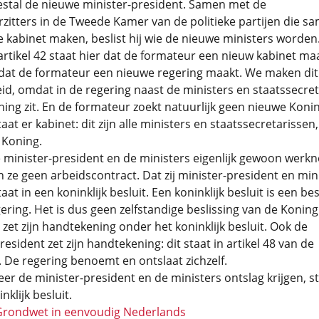
stal de nieuwe minister-president. Samen met de
rzitters in de Tweede Kamer van de politieke partijen die s
 kabinet maken, beslist hij wie de nieuwe ministers worden
 artikel 42 staat hier dat de formateur een nieuw kabinet maa
 dat de formateur een nieuwe regering maakt. We maken dit
d, omdat in de regering naast de ministers en staatssecre
ing zit. En de formateur zoekt natuurlijk geen nieuwe Konin
at er kabinet: dit zijn alle ministers en staatssecretarissen,
 Koning.
 minister-president en de ministers eigenlijk gewoon werk
gen ze geen arbeidscontract. Dat zij minister-president en min
at in een koninklijk besluit. Een koninklijk besluit is een bes
ering. Het is dus geen zelfstandige beslissing van de Koning
zet zijn handtekening onder het koninklijk besluit. Ook de
resident zet zijn handtekening: dit staat in artikel 48 van de
De regering benoemt en ontslaat zichzelf.
r de minister-president en de ministers ontslag krijgen, st
nklijk besluit.
Grondwet in eenvoudig Nederlands