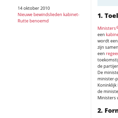
14 oktober 2010
Toel
Nieuwe bewindslieden kabinet-
Rutte benoemd
Ministers
een
kabin
wordt ee
zijn same
een
regee
toekomst
de partije
De minist
minister-p
Koninklijk
de minist
Ministers 
For