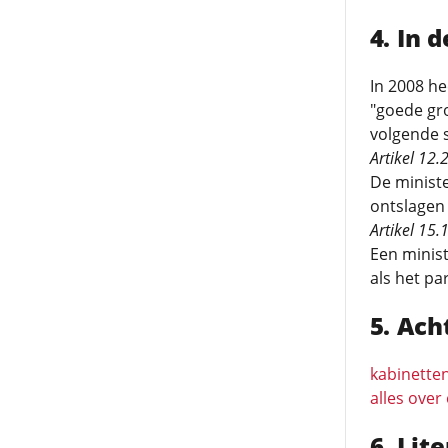
In 
In 2008 he
"goede gron
volgende s
Artikel 12.
De minist
ontslagen 
Artikel 15.
Een minis
als het p
Ach
kabinetten
alles over
Lit