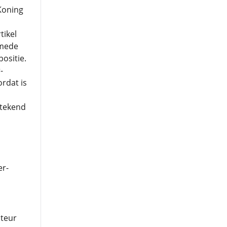
Koning
tikel
 mede
ositie.
-
rdat is
tekend
er-
ateur