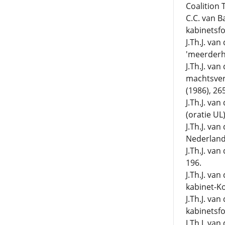
Coalition 
C.C. van B
kabinetsfo
J.Th.J. va
'meerderhei
J.Th.J. va
machtsverh
(1986), 26
J.Th.J. va
(oratie UL
J.Th.J. van
Nederland,
J.Th.J. va
196.
J.Th.J. va
kabinet-Ko
J.Th.J. va
kabinetsfor
J.Th.J. va