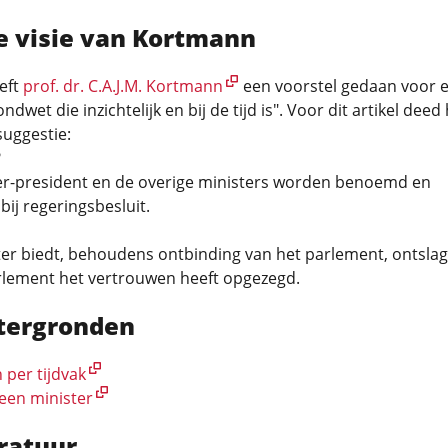
de visie van Kortmann
eft
prof. dr. C.A.J.M. Kortmann
een voorstel gedaan voor 
dwet die inzichtelijk en bij de tijd is". Voor dit artikel deed 
uggestie:
2
er-president en de overige ministers worden benoemd en
bij regeringsbesluit.
1
ter biedt, behoudens ontbinding van het parlement, ontsla
arlement het vertrouwen heeft opgezegd.
tergronden
 per tijdvak
 een minister
eratuur