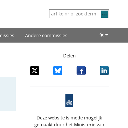
Zoeken
issies
Andere commissies
Lichte/donke
Delen
Deel dit item op X
Deel dit item op Bluesky
Deel dit item op Facebo
Deel dit item
Deze website is mede mogelijk
gemaakt door het Ministerie van