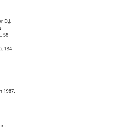
 D.J.
e
. 58
), 134
n 1987.
on: