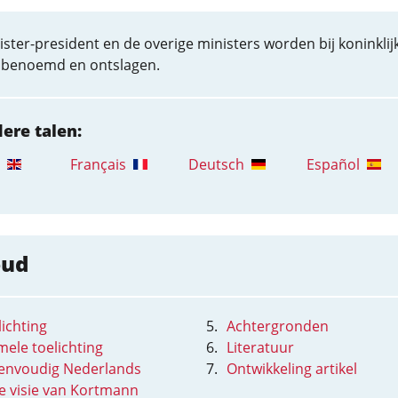
ster-president en de overige ministers worden bij koninklij
t benoemd en ontslagen.
dere talen:
Français
Deutsch
Español
oud
ichting
Achtergronden
mele toelichting
Literatuur
eenvoudig Nederlands
Ontwikkeling artikel
de visie van Kortmann