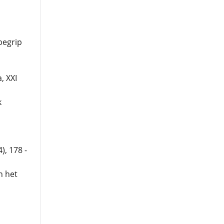
begrip
, XXI
k
), 178 -
n het