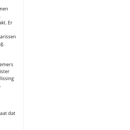
amen
.
kt. Er
tarissen
g.
nemers
ister
lissing
.
aat dat