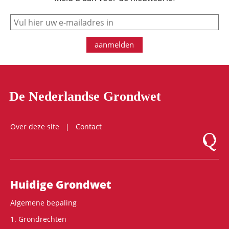
e-mail
aanmelden
De Nederlandse Grondwet
Over deze site
Contact
Logo Mon
Hoofdnavigatie
Huidige Grondwet
Algemene bepaling
1. Grondrechten