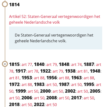
1814
Artikel 52: Staten-Generaal vertegenwoordigen het
geheele Nederlandsche volk
De Staten-Generaal vertegenwoordigen het
geheele Nederlandsche volk.
1815
1840
1848
1887
:
art 77
,
:
art 79
,
:
art 74
,
:
art
1917
1922
1938
1948
78
,
:
art 78
,
:
art 79
,
:
art 81
,
:
1953
1956
1963
art 81
,
:
art 88
,
:
art 88
,
:
art 88
,
1972
1983
1987
1995
:
art 88
,
:
art 50
,
:
art 50
,
:
art
1999
2000
2002
2005
50
,
:
art 50
,
:
art 50
,
:
art 50
,
:
2006
2008
2017
art 50
,
:
art 50
,
:
art 50
,
:
art 50
,
2018
2022
:
art 50
,
:
art 50