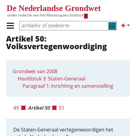
Overslaan en naar de inhoud gaan
De Nederlandse Grondwet
onder redactie van het
Montesquieu Instituut
Zoeken
Lichte
Primair menu tonen/verbergen
Artikel 50:
Hoofdnavigatie
Volksvertegenwoordiging
Grondwet van 2008
Hoofdstuk 3: Staten-Generaal
Paragraaf 1: Inrichting en samenstelling
49
Artikel 50
51
De Staten-Generaal vertegenwoordigen het