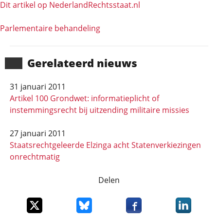
Dit artikel op NederlandRechts­staat.nl
Parlementaire behandeling
Gerela­teerd nieuws
31 januari 2011
Artikel 100 Grondwet: informatieplicht of
instemmingsrecht bij uitzending militaire missies
27 januari 2011
Staatsrechtgeleerde Elzinga acht Statenverkiezingen
onrechtmatig
Delen
Deel dit item op X
Deel dit item op Bluesky
Deel dit item op Faceboo
Deel dit it