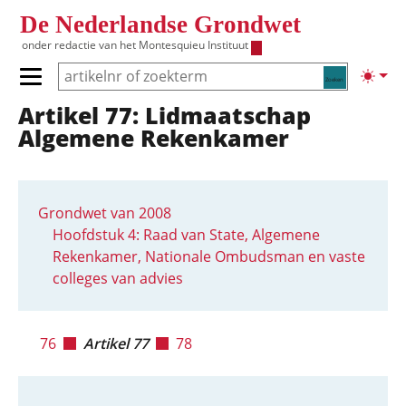
Overslaan en naar de inhoud gaan
De Nederlandse Grondwet
onder redactie van het
Montesquieu Instituut
Zoeken
Lichte
Primair menu tonen/verbergen
Artikel 77: Lidmaatschap
Hoofdnavigatie
Algemene Rekenkamer
Grondwet van 2008
Hoofdstuk 4: Raad van State, Algemene
Rekenkamer, Nationale Ombudsman en vaste
colleges van advies
76
Artikel 77
78