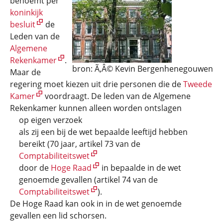
benoemt per
koninkijk
besluit
de
Leden van de
Algemene
Rekenkamer
.
bron: Ã‚Â© Kevin Bergenhenegouwen
Maar de
regering moet kiezen uit drie personen die de
Tweede
Kamer
voordraagt. De leden van de Algemene
Rekenkamer kunnen alleen worden ontslagen
op eigen verzoek
als zij een bij de wet bepaalde leeftijd hebben
bereikt (70 jaar, artikel 73 van de
Comptabiliteitswet
door de
Hoge Raad
in bepaalde in de wet
genoemde gevallen (artikel 74 van de
Comptabiliteitswet
).
De Hoge Raad kan ook in in de wet genoemde
gevallen een lid schorsen.