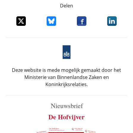
Delen
Deel dit item op X
Deel dit item op Bluesky
Deel dit item op Faceboo
Deel dit it
Deze website is mede mogelijk gemaakt door het
Ministerie van Binnenlandse Zaken en
Koninkrijksrelaties.
Nieuwsbrief
De Hofvijver