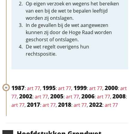
Op eigen verzoek en wegens het bereiken
van een bij de wet te bepalen leeftijd
worden zij ontslagen.
In de gevallen bij de wet aangewezen
kunnen zij door de Hoge Raad worden
geschorst of ontslagen.
De wet regelt overigens hun
rechtspositie.
1987
1995
1999
2000
:
art 77
,
:
art 77
,
:
art 77
,
:
art
2002
2005
2006
2008
77
,
:
art 77
,
:
art 77
,
:
art 77
,
:
2017
2018
2022
art 77
,
:
art 77
,
:
art 77
,
:
art 77
Hoofd­stukken Grondwet