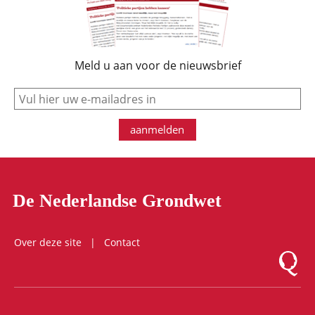
Meld u aan voor de nieuwsbrief
e-mail
aanmelden
De Nederlandse Grondwet
Over deze site
Contact
Logo Mon