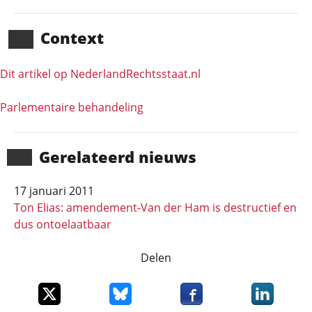
Context
Dit artikel op NederlandRechts­staat.nl
Parlementaire behandeling
Gerela­teerd nieuws
17 januari 2011
Ton Elias: amendement-Van der Ham is destructief en
dus ontoelaatbaar
Delen
Deel dit item op X
Deel dit item op Bluesky
Deel dit item op Faceboo
Deel dit it