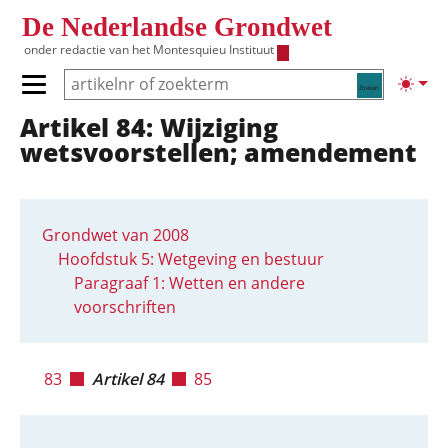
Overslaan en naar de inhoud gaan
De Nederlandse Grondwet
onder redactie van het
Montesquieu Instituut
Zoeken
Lichte
Primair menu tonen/verbergen
Artikel 84: Wijziging
Hoofdnavigatie
wetsvoorstellen; amendement
Grondwet van 2008
Hoofdstuk 5: Wetgeving en bestuur
Paragraaf 1: Wetten en andere
voorschriften
83
Artikel 84
85