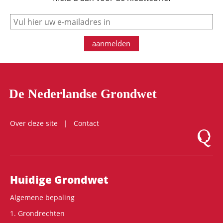
e-mail
aanmelden
De Nederlandse Grondwet
Over deze site
Contact
Logo Mon
Hoofdnavigatie
Huidige Grondwet
Algemene bepaling
1. Grondrechten