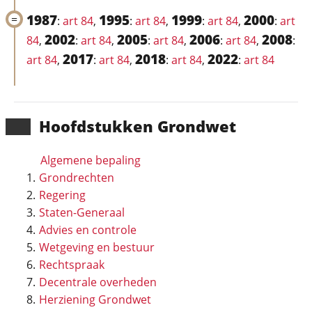
1987
1995
1999
2000
:
art 84
,
:
art 84
,
:
art 84
,
:
art
2002
2005
2006
2008
84
,
:
art 84
,
:
art 84
,
:
art 84
,
:
2017
2018
2022
art 84
,
:
art 84
,
:
art 84
,
:
art 84
Hoofd­stukken Grondwet
Algemene bepaling
Grondrechten
Regering
Staten-Generaal
Advies en controle
Wetgeving en bestuur
Rechtspraak
Decentrale overheden
Herziening Grondwet